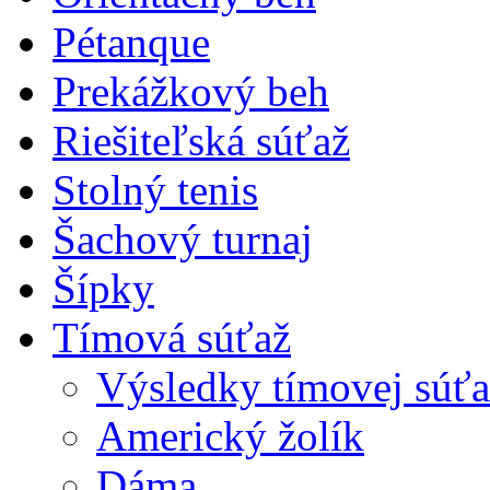
Pétanque
Prekážkový beh
Riešiteľská súťaž
Stolný tenis
Šachový turnaj
Šípky
Tímová súťaž
Výsledky tímovej súťa
Americký žolík
Dáma