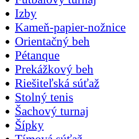
Izby
Kameň-papier-nožnice
Orientačný beh
Pétanque
Prekážkový beh
Riešiteľská súťaž
Stolný tenis
Šachový turnaj
Šípky
Tímová súťaž