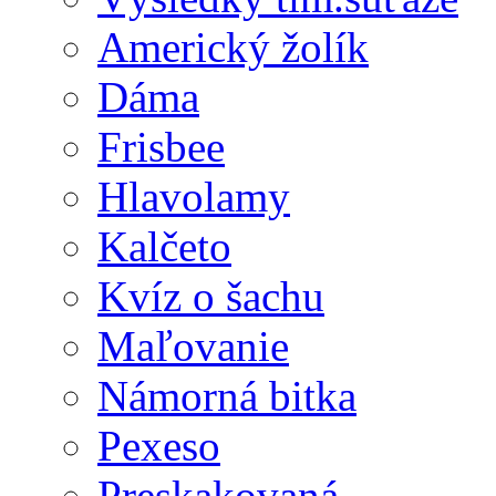
Americký žolík
Dáma
Frisbee
Hlavolamy
Kalčeto
Kvíz o šachu
Maľovanie
Námorná bitka
Pexeso
Preskakovaná