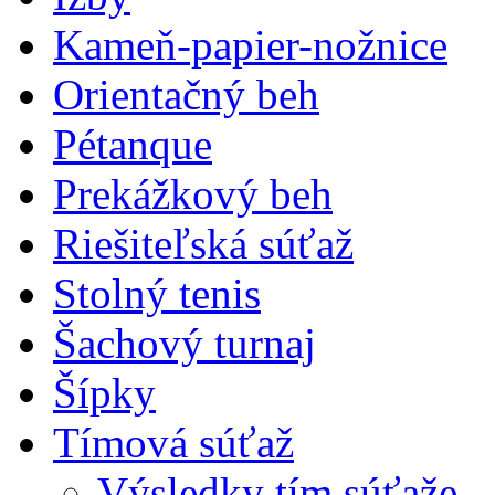
Kameň-papier-nožnice
Orientačný beh
Pétanque
Prekážkový beh
Riešiteľská súťaž
Stolný tenis
Šachový turnaj
Šípky
Tímová súťaž
Výsledky tím.súťaže