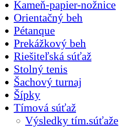
Kameň-papier-nožnice
Orientačný beh
Pétanque
Prekážkový beh
Riešiteľská súťaž
Stolný tenis
Šachový turnaj
Šípky
Tímová súťaž
Výsledky tím.súťaže