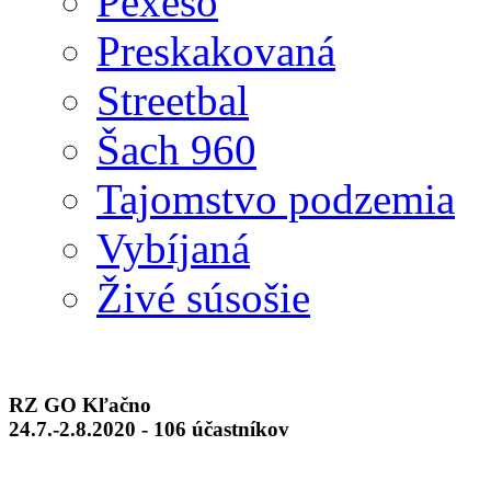
Pexeso
Preskakovaná
Streetbal
Šach 960
Tajomstvo podzemia
Vybíjaná
Živé súsošie
RZ GO Kľačno
24.7.-2.8.2020 - 106 účastníkov