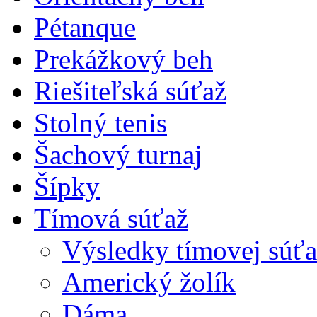
Pétanque
Prekážkový beh
Riešiteľská súťaž
Stolný tenis
Šachový turnaj
Šípky
Tímová súťaž
Výsledky tímovej súťa
Americký žolík
Dáma