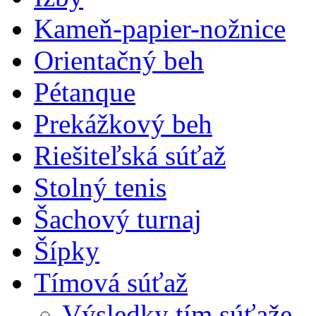
Kameň-papier-nožnice
Orientačný beh
Pétanque
Prekážkový beh
Riešiteľská súťaž
Stolný tenis
Šachový turnaj
Šípky
Tímová súťaž
Výsledky tím.súťaže