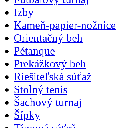
Izby
Kameň-papier-nožnice
Orientačný beh
Pétanque
Prekážkový beh
Riešiteľská súťaž
Stolný tenis
Šachový turnaj
Šípky
Tímová súťaž