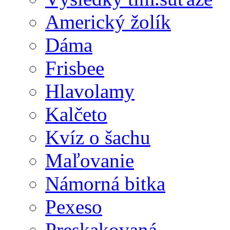
Americký žolík
Dáma
Frisbee
Hlavolamy
Kalčeto
Kvíz o šachu
Maľovanie
Námorná bitka
Pexeso
Preskakovaná