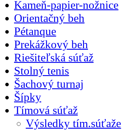
Kameň-papier-nožnice
Orientačný beh
Pétanque
Prekážkový beh
Riešiteľská súťaž
Stolný tenis
Šachový turnaj
Šípky
Tímová súťaž
Výsledky tím.súťaže