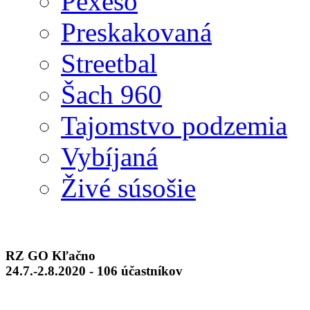
Pexeso
Preskakovaná
Streetbal
Šach 960
Tajomstvo podzemia
Vybíjaná
Živé súsošie
RZ GO Kľačno
24.7.-2.8.2020 - 106 účastníkov