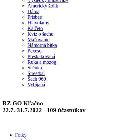
Výsledky tím.súťaže
Americký žolík
Dáma
Frisbee
Hlavolamy
Kalčeto
Kvíz o šachu
Maľovanie
Námorná bitka
Pexeso
Preskakovaná
Ruka a mozog
Scénka
Streetbal
Šach 960
Vybíjaná
RZ GO Kľačno
22.7.-31.7.2022 - 109 účastníkov
Fotky