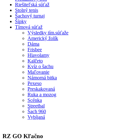
Riešiteľská súťaž
Stolný tenis
Šachový turnaj
Šípky
Tímová súťaž
Výsledky tím.súťaže
Americký žolík
Dáma
Frisbee
Hlavolamy
Kalčeto
Kvíz o šachu
Maľovanie
Námorná bitka
Pexeso
Preskakovaná
Ruka a mozog
Scénka
Streetbal
Šach 960
Vybíjaná
RZ GO Kľačno