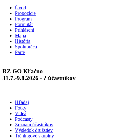
Úvod
Propozície
Program
Formulár
Prihlásení
Mapa
História
Spolupráca
Parte
RZ GO Kľačno
31.7.-9.8.2026 - ? účastníkov
Hľadaj
Fotky
Videá
Podcasty
Zoznam účastníkov
Výsledok družstiev
Tréningové skupiny