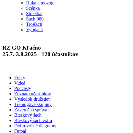
Ruka a mozog
Scénka
Streetbal
Šach 960
Trojšach
Vybíjaná
RZ GO Kľačno
25.7.-3.8.2025 - 120 účastníkov
Fotky
Videá
Podcasty
Zoznam účastníkov
Výsledok družstiev
Tréningové skupiny
Záverečná správa
Bleskový šach
Bleskový šach extra
Dobrovoľné diagramy
Futbal