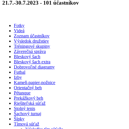
21.7.-30.7.2023 - 101 účastníkov
Fotky
Videá
Zoznam účastníkov
Výsledok družstiev
Tréningové skupiny
Záverečná správa
Bleskový šach
Bleskový šach extra
Dobrovoľné diagramy
Futbal
Izby
Kameň-papier-nožnice
Orientačný beh
Pétanque
Prekážkový beh
Riešiteľská súťaž
Stolný tenis
Šachový turnaj
Šípky
Tímová súťaž