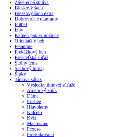
Záverečná správa
Bleskový šach
Bleskový šach extra
Dobrovoľné diagramy
Futbal
Izby
Kameň-papier-nožnice
Orientačný beh
Pétanque
Prekážkový beh
Riešiteľská súťaž
Stolný tenis
Šachový turnaj
Šípky
Tímová súťaž
Výsledky tímovej súťaže
Americký žolík
Dáma
Frisbee
Hlavolamy
Kalčeto
Kvíz
Maľovanie
Pexeso
Preskakovaná