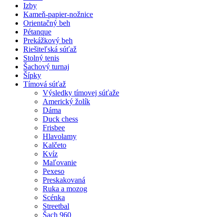
Izby
Kameň-papier-nožnice
Orientačný beh
Pétanque
Prekážkový beh
Riešiteľská súťaž
Stolný tenis
Šachový turnaj
Šípky
Tímová súťaž
Výsledky tímovej súťaže
Americký žolík
Dáma
Duck chess
Frisbee
Hlavolamy
Kalčeto
Kvíz
Maľovanie
Pexeso
Preskakovaná
Ruka a mozog
Scénka
Streetbal
Šach 960