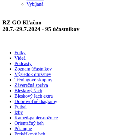
Vybíjaná
RZ GO Kľačno
20.7.-29.7.2024 - 95 účastníkov
Fotky
Videá
Podcasty
Zoznam účastníkov
Výsledok družstiev
Tréningové skupiny
Záverečná správa
Bleskový šach
Bleskový šach extra
Dobrovoľné diagramy
Futbal
Izby
Kameň-papier-nožnice
Orientačný beh
Pétanque
Prekážkový beh