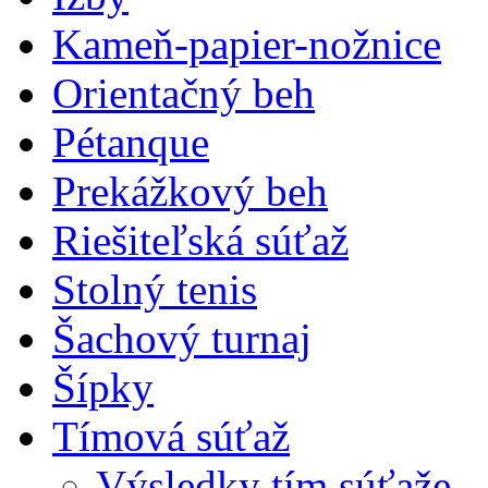
Kameň-papier-nožnice
Orientačný beh
Pétanque
Prekážkový beh
Riešiteľská súťaž
Stolný tenis
Šachový turnaj
Šípky
Tímová súťaž
Výsledky tím.súťaže