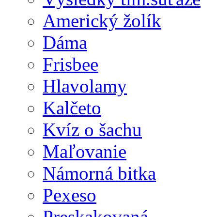
Americký žolík
Dáma
Frisbee
Hlavolamy
Kalčeto
Kvíz o šachu
Maľovanie
Námorná bitka
Pexeso
Preskakovaná