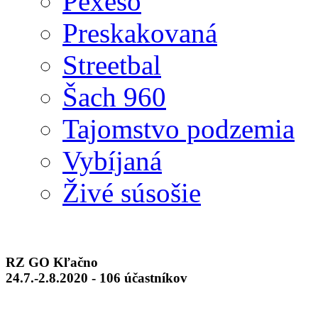
Pexeso
Preskakovaná
Streetbal
Šach 960
Tajomstvo podzemia
Vybíjaná
Živé súsošie
RZ GO Kľačno
24.7.-2.8.2020 - 106 účastníkov