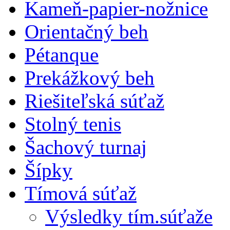
Kameň-papier-nožnice
Orientačný beh
Pétanque
Prekážkový beh
Riešiteľská súťaž
Stolný tenis
Šachový turnaj
Šípky
Tímová súťaž
Výsledky tím.súťaže