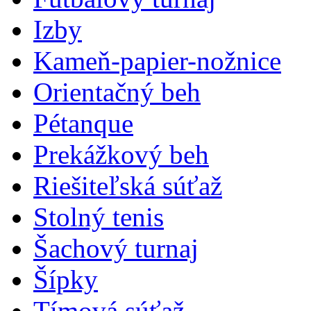
Izby
Kameň-papier-nožnice
Orientačný beh
Pétanque
Prekážkový beh
Riešiteľská súťaž
Stolný tenis
Šachový turnaj
Šípky
Tímová súťaž