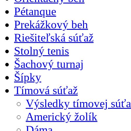
Pétanque
Prekážkový beh
Riešiteľská súťaž
Stolný tenis
Šachový turnaj
Šípky
Tímová súťaž
Výsledky tímovej súťa
Americký žolík
Dáma