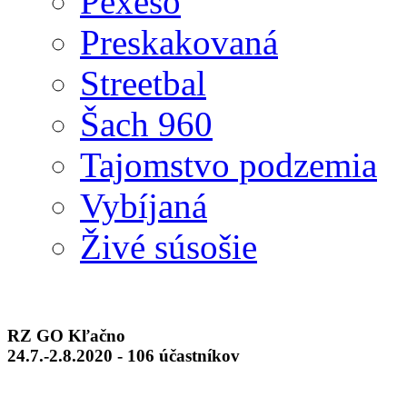
Pexeso
Preskakovaná
Streetbal
Šach 960
Tajomstvo podzemia
Vybíjaná
Živé súsošie
RZ GO Kľačno
24.7.-2.8.2020 - 106 účastníkov