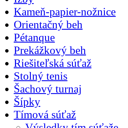
Kameň-papier-nožnice
Orientačný beh
Pétanque
Prekážkový beh
Riešiteľská súťaž
Stolný tenis
Šachový turnaj
Šípky
Tímová súťaž
Výsledky tím.súťaže