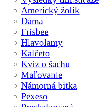
Americký žolík
Dáma
Frisbee
Hlavolamy
Kalčeto
Kvíz o šachu
Maľovanie
Námorná bitka
Pexeso
Preskakovaná