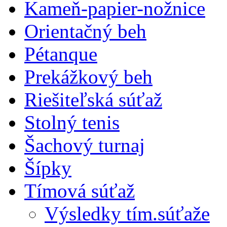
Kameň-papier-nožnice
Orientačný beh
Pétanque
Prekážkový beh
Riešiteľská súťaž
Stolný tenis
Šachový turnaj
Šípky
Tímová súťaž
Výsledky tím.súťaže