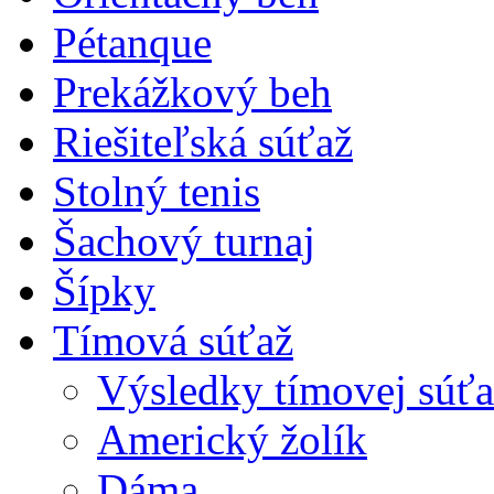
Pétanque
Prekážkový beh
Riešiteľská súťaž
Stolný tenis
Šachový turnaj
Šípky
Tímová súťaž
Výsledky tímovej súťa
Americký žolík
Dáma