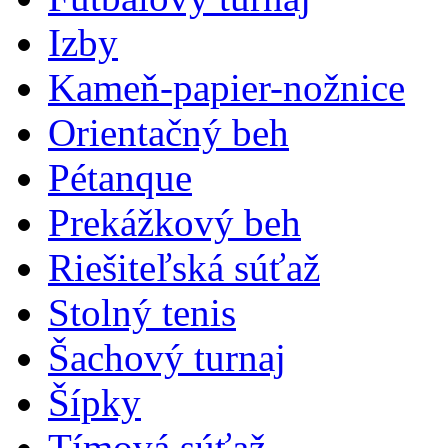
Izby
Kameň-papier-nožnice
Orientačný beh
Pétanque
Prekážkový beh
Riešiteľská súťaž
Stolný tenis
Šachový turnaj
Šípky
Tímová súťaž