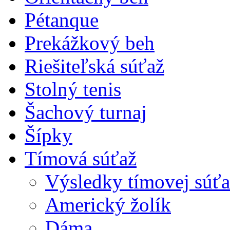
Pétanque
Prekážkový beh
Riešiteľská súťaž
Stolný tenis
Šachový turnaj
Šípky
Tímová súťaž
Výsledky tímovej súťa
Americký žolík
Dáma