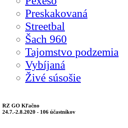
Pexeso
Preskakovaná
Streetbal
Šach 960
Tajomstvo podzemia
Vybíjaná
Živé súsošie
RZ GO Kľačno
24.7.-2.8.2020 - 106 účastníkov