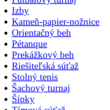
Izby
Kameň-papier-nožnice
Orientačný beh
Pétanque
Prekážkový beh
Riešiteľská súťaž
Stolný tenis
Šachový turnaj
Šípky
Tímová súťaž