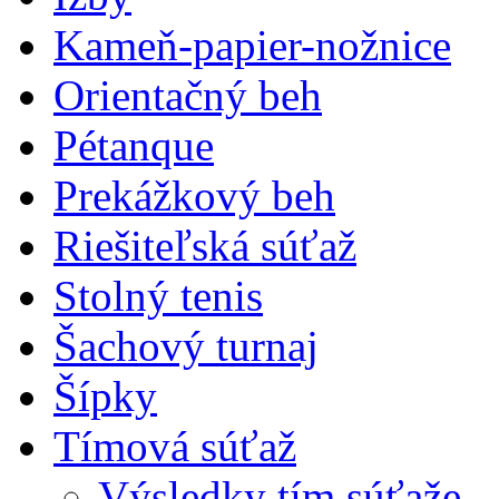
Kameň-papier-nožnice
Orientačný beh
Pétanque
Prekážkový beh
Riešiteľská súťaž
Stolný tenis
Šachový turnaj
Šípky
Tímová súťaž
Výsledky tím.súťaže