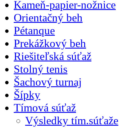
Kameň-papier-nožnice
Orientačný beh
Pétanque
Prekážkový beh
Riešiteľská súťaž
Stolný tenis
Šachový turnaj
Šípky
Tímová súťaž
Výsledky tím.súťaže