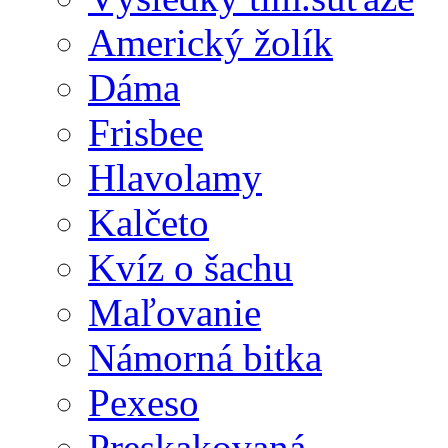
Americký žolík
Dáma
Frisbee
Hlavolamy
Kalčeto
Kvíz o šachu
Maľovanie
Námorná bitka
Pexeso
Preskakovaná