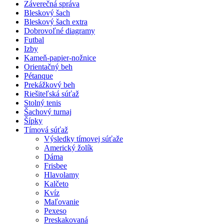
Záverečná správa
Bleskový šach
Bleskový šach extra
Dobrovoľné diagramy
Futbal
Izby
Kameň-papier-nožnice
Orientačný beh
Pétanque
Prekážkový beh
Riešiteľská súťaž
Stolný tenis
Šachový turnaj
Šípky
Tímová súťaž
Výsledky tímovej súťaže
Americký žolík
Dáma
Frisbee
Hlavolamy
Kalčeto
Kvíz
Maľovanie
Pexeso
Preskakovaná