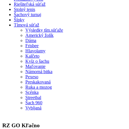
Riešiteľská súťaž
Stolný tenis
Šachový turnaj
Šípky
Tímová súťaž
Výsledky tím.súťaže
Americký žolík
Dáma
Frisbee
Hlavolamy
Kalčeto
Kvíz o šachu
Maľovanie
Námorná bitka
Pexeso
Preskakovaná
Ruka a mozog
Scénka
Streetbal
Šach 960
Vybíjaná
RZ GO Kľačno