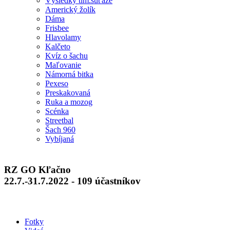
Výsledky tím.súťaže
Americký žolík
Dáma
Frisbee
Hlavolamy
Kalčeto
Kvíz o šachu
Maľovanie
Námorná bitka
Pexeso
Preskakovaná
Ruka a mozog
Scénka
Streetbal
Šach 960
Vybíjaná
RZ GO Kľačno
22.7.-31.7.2022 - 109 účastníkov
Fotky