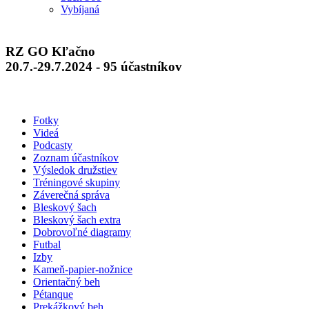
Vybíjaná
RZ GO Kľačno
20.7.-29.7.2024 - 95 účastníkov
Fotky
Videá
Podcasty
Zoznam účastníkov
Výsledok družstiev
Tréningové skupiny
Záverečná správa
Bleskový šach
Bleskový šach extra
Dobrovoľné diagramy
Futbal
Izby
Kameň-papier-nožnice
Orientačný beh
Pétanque
Prekážkový beh