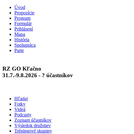
Úvod
Propozície
Program
Formulár
Prihlásení
Mapa
História
Spolupráca
Parte
RZ GO Kľačno
31.7.-9.8.2026 - ? účastníkov
Hľadaj
Fotky
Videá
Podcasty
Zoznam účastníkov
Výsledok družstiev
Tréningové skupiny