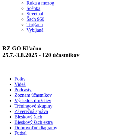
Ruka a mozog
Scénka
Streetbal
Šach 960
Trojšach
Vybíjaná
RZ GO Kľačno
25.7.-3.8.2025 - 120 účastníkov
Fotky
Videá
Podcasty
Zoznam účastníkov
Výsledok družstiev
Tréningové skupiny
Záverečná správa
Bleskový šach
Bleskový šach extra
Dobrovoľné diagramy
Futbal