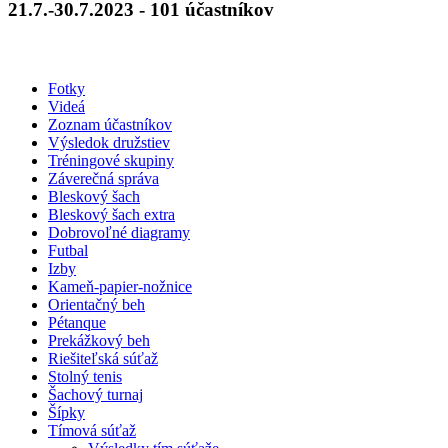
21.7.-30.7.2023 - 101 účastníkov
Fotky
Videá
Zoznam účastníkov
Výsledok družstiev
Tréningové skupiny
Záverečná správa
Bleskový šach
Bleskový šach extra
Dobrovoľné diagramy
Futbal
Izby
Kameň-papier-nožnice
Orientačný beh
Pétanque
Prekážkový beh
Riešiteľská súťaž
Stolný tenis
Šachový turnaj
Šípky
Tímová súťaž