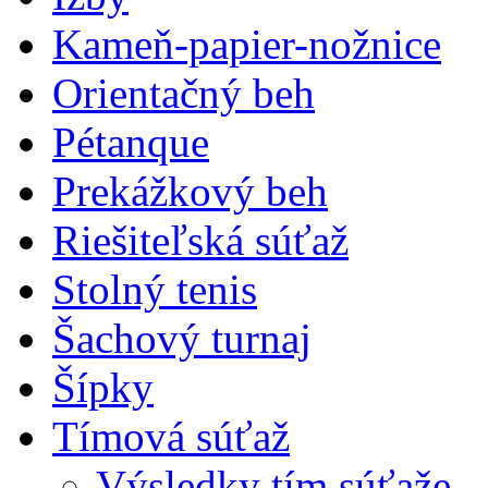
Kameň-papier-nožnice
Orientačný beh
Pétanque
Prekážkový beh
Riešiteľská súťaž
Stolný tenis
Šachový turnaj
Šípky
Tímová súťaž
Výsledky tím.súťaže