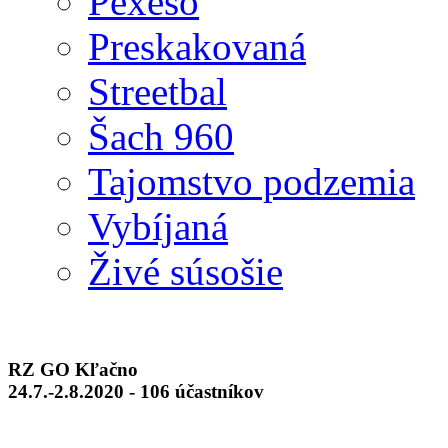
Pexeso
Preskakovaná
Streetbal
Šach 960
Tajomstvo podzemia
Vybíjaná
Živé súsošie
RZ GO Kľačno
24.7.-2.8.2020 - 106 účastníkov