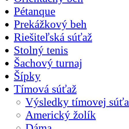
Pétanque
Prekážkový beh
Riešiteľská súťaž
Stolný tenis
Šachový turnaj
Šípky
Tímová súťaž
Výsledky tímovej súťa
Americký žolík
Dáma