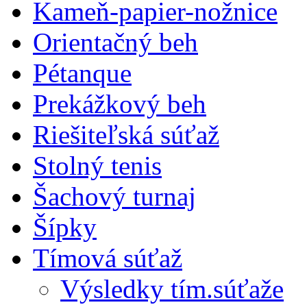
Kameň-papier-nožnice
Orientačný beh
Pétanque
Prekážkový beh
Riešiteľská súťaž
Stolný tenis
Šachový turnaj
Šípky
Tímová súťaž
Výsledky tím.súťaže