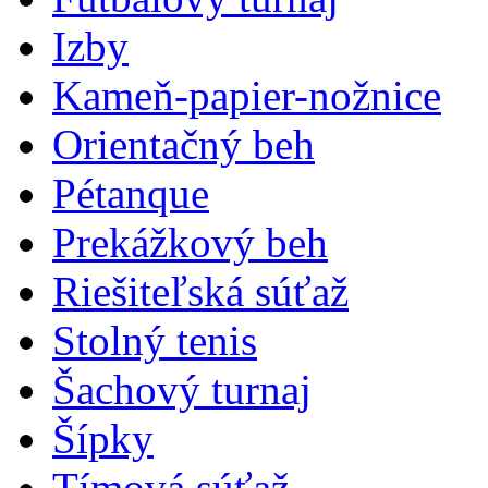
Izby
Kameň-papier-nožnice
Orientačný beh
Pétanque
Prekážkový beh
Riešiteľská súťaž
Stolný tenis
Šachový turnaj
Šípky
Tímová súťaž