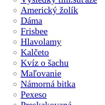
Americký žolík
Dáma
Frisbee
Hlavolamy
Kalčeto
Kvíz o šachu
Maľovanie
Námorná bitka
Pexeso
Preskakovaná