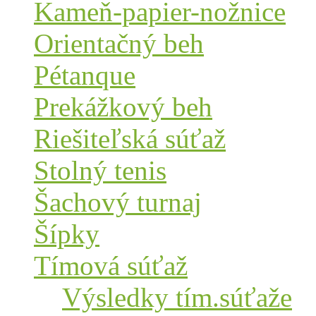
Kameň-papier-nožnice
Orientačný beh
Pétanque
Prekážkový beh
Riešiteľská súťaž
Stolný tenis
Šachový turnaj
Šípky
Tímová súťaž
Výsledky tím.súťaže