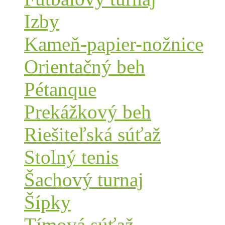
Izby
Kameň-papier-nožnice
Orientačný beh
Pétanque
Prekážkový beh
Riešiteľská súťaž
Stolný tenis
Šachový turnaj
Šípky
Tímová súťaž