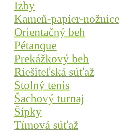
Izby
Kameň-papier-nožnice
Orientačný beh
Pétanque
Prekážkový beh
Riešiteľská súťaž
Stolný tenis
Šachový turnaj
Šípky
Tímová súťaž