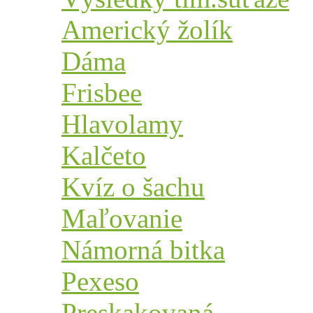
Americký žolík
Dáma
Frisbee
Hlavolamy
Kalčeto
Kvíz o šachu
Maľovanie
Námorná bitka
Pexeso
Preskakovaná