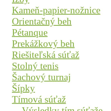
Kameň-papier-nožnice
Orientačný beh
Pétanque
Prekážkový beh
Riešiteľská súťaž
Stolný tenis
Šachový turnaj
Šípky
Tímová súťaž
Výsledky tím.súťaže