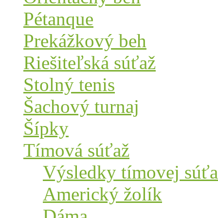
Pétanque
Prekážkový beh
Riešiteľská súťaž
Stolný tenis
Šachový turnaj
Šípky
Tímová súťaž
Výsledky tímovej súťa
Americký žolík
Dáma