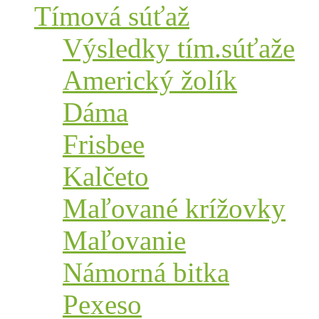
Tímová súťaž
Výsledky tím.súťaže
Americký žolík
Dáma
Frisbee
Kalčeto
Maľované krížovky
Maľovanie
Námorná bitka
Pexeso