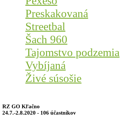
Pexeso
Preskakovaná
Streetbal
Šach 960
Tajomstvo podzemia
Vybíjaná
Živé súsošie
RZ GO Kľačno
24.7.-2.8.2020 - 106 účastníkov