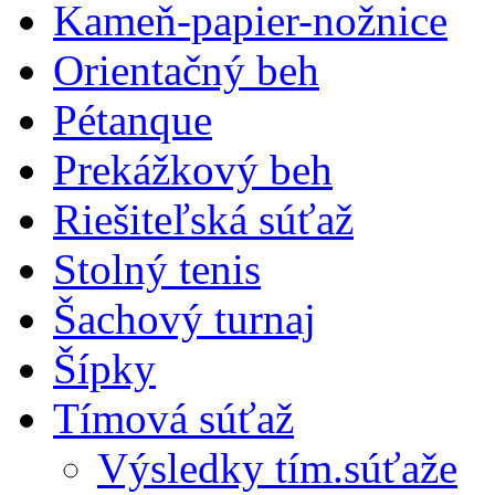
Kameň-papier-nožnice
Orientačný beh
Pétanque
Prekážkový beh
Riešiteľská súťaž
Stolný tenis
Šachový turnaj
Šípky
Tímová súťaž
Výsledky tím.súťaže