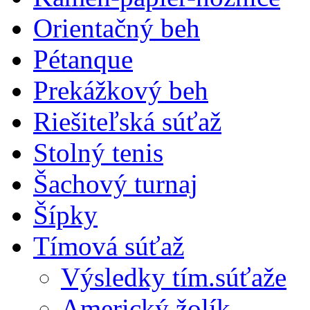
Orientačný beh
Pétanque
Prekážkový beh
Riešiteľská súťaž
Stolný tenis
Šachový turnaj
Šípky
Tímová súťaž
Výsledky tím.súťaže
Americký žolík