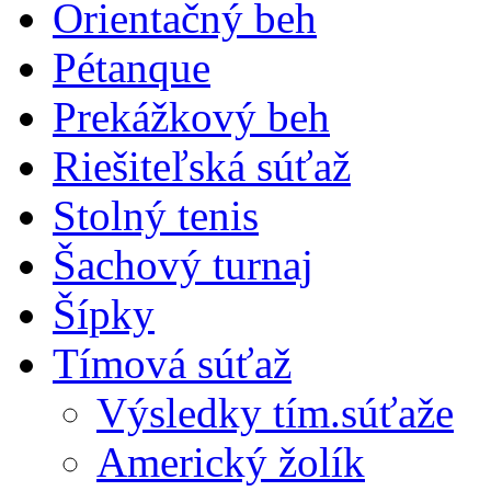
Orientačný beh
Pétanque
Prekážkový beh
Riešiteľská súťaž
Stolný tenis
Šachový turnaj
Šípky
Tímová súťaž
Výsledky tím.súťaže
Americký žolík