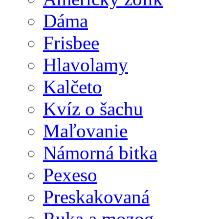
Dáma
Frisbee
Hlavolamy
Kalčeto
Kvíz o šachu
Maľovanie
Námorná bitka
Pexeso
Preskakovaná
Ruka a mozog