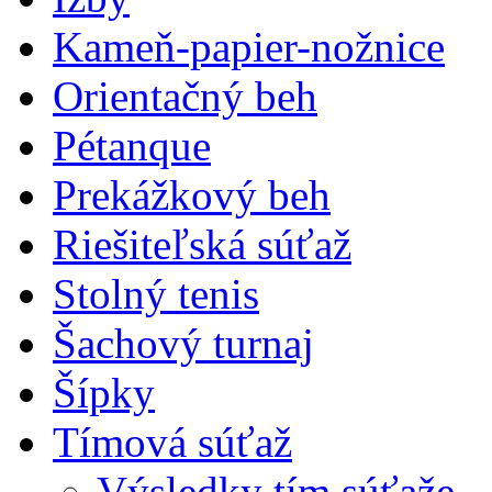
Kameň-papier-nožnice
Orientačný beh
Pétanque
Prekážkový beh
Riešiteľská súťaž
Stolný tenis
Šachový turnaj
Šípky
Tímová súťaž
Výsledky tím.súťaže