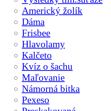
Americký žolík
Dáma
Frisbee
Hlavolamy
Kalčeto
Kvíz o šachu
Maľovanie
Námorná bitka
Pexeso
Preskakovaná