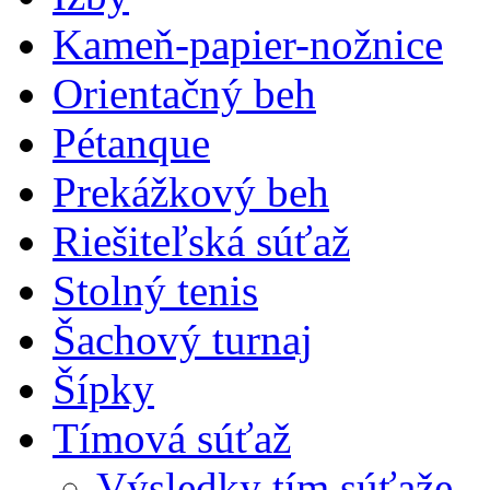
Kameň-papier-nožnice
Orientačný beh
Pétanque
Prekážkový beh
Riešiteľská súťaž
Stolný tenis
Šachový turnaj
Šípky
Tímová súťaž
Výsledky tím.súťaže