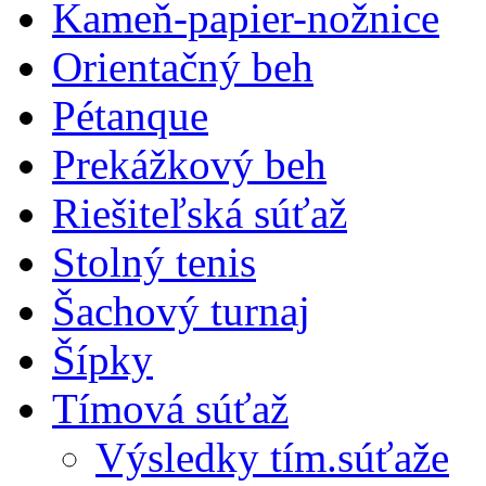
Kameň-papier-nožnice
Orientačný beh
Pétanque
Prekážkový beh
Riešiteľská súťaž
Stolný tenis
Šachový turnaj
Šípky
Tímová súťaž
Výsledky tím.súťaže