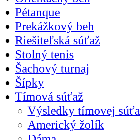
Pétanque
Prekážkový beh
Riešiteľská súťaž
Stolný tenis
Šachový turnaj
Šípky
Tímová súťaž
Výsledky tímovej súťa
Americký žolík
Dáma