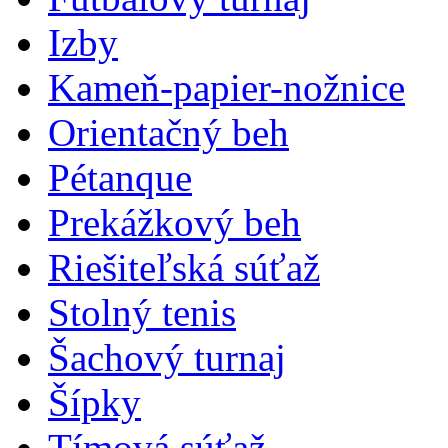
Izby
Kameň-papier-nožnice
Orientačný beh
Pétanque
Prekážkový beh
Riešiteľská súťaž
Stolný tenis
Šachový turnaj
Šípky
Tímová súťaž