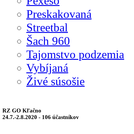
Pexeso
Preskakovaná
Streetbal
Šach 960
Tajomstvo podzemia
Vybíjaná
Živé súsošie
RZ GO Kľačno
24.7.-2.8.2020 - 106 účastníkov