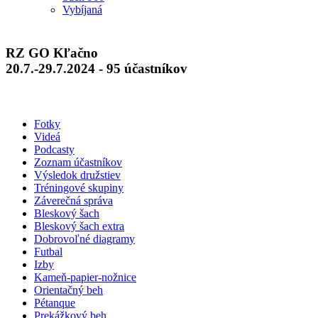
Vybíjaná
RZ GO Kľačno
20.7.-29.7.2024 - 95 účastníkov
Fotky
Videá
Podcasty
Zoznam účastníkov
Výsledok družstiev
Tréningové skupiny
Záverečná správa
Bleskový šach
Bleskový šach extra
Dobrovoľné diagramy
Futbal
Izby
Kameň-papier-nožnice
Orientačný beh
Pétanque
Prekážkový beh