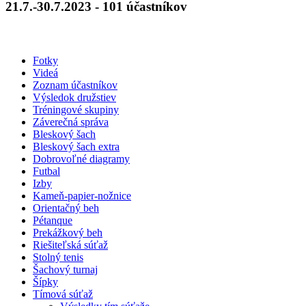
21.7.-30.7.2023 - 101 účastníkov
Fotky
Videá
Zoznam účastníkov
Výsledok družstiev
Tréningové skupiny
Záverečná správa
Bleskový šach
Bleskový šach extra
Dobrovoľné diagramy
Futbal
Izby
Kameň-papier-nožnice
Orientačný beh
Pétanque
Prekážkový beh
Riešiteľská súťaž
Stolný tenis
Šachový turnaj
Šípky
Tímová súťaž