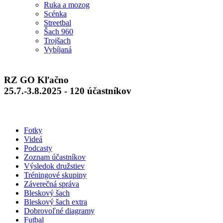
Ruka a mozog
Scénka
Streetbal
Šach 960
Trojšach
Vybíjaná
RZ GO Kľačno
25.7.-3.8.2025 - 120 účastníkov
Fotky
Videá
Podcasty
Zoznam účastníkov
Výsledok družstiev
Tréningové skupiny
Záverečná správa
Bleskový šach
Bleskový šach extra
Dobrovoľné diagramy
Futbal