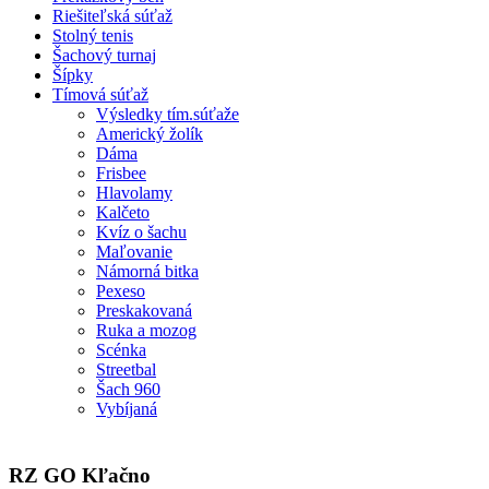
Riešiteľská súťaž
Stolný tenis
Šachový turnaj
Šípky
Tímová súťaž
Výsledky tím.súťaže
Americký žolík
Dáma
Frisbee
Hlavolamy
Kalčeto
Kvíz o šachu
Maľovanie
Námorná bitka
Pexeso
Preskakovaná
Ruka a mozog
Scénka
Streetbal
Šach 960
Vybíjaná
RZ GO Kľačno