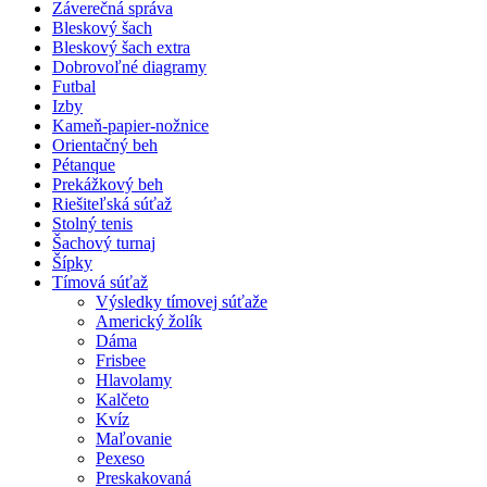
Záverečná správa
Bleskový šach
Bleskový šach extra
Dobrovoľné diagramy
Futbal
Izby
Kameň-papier-nožnice
Orientačný beh
Pétanque
Prekážkový beh
Riešiteľská súťaž
Stolný tenis
Šachový turnaj
Šípky
Tímová súťaž
Výsledky tímovej súťaže
Americký žolík
Dáma
Frisbee
Hlavolamy
Kalčeto
Kvíz
Maľovanie
Pexeso
Preskakovaná