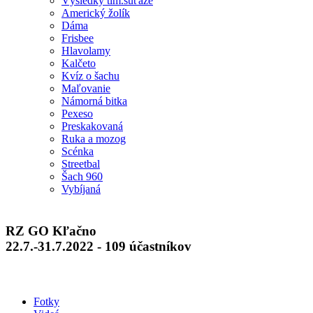
Výsledky tím.súťaže
Americký žolík
Dáma
Frisbee
Hlavolamy
Kalčeto
Kvíz o šachu
Maľovanie
Námorná bitka
Pexeso
Preskakovaná
Ruka a mozog
Scénka
Streetbal
Šach 960
Vybíjaná
RZ GO Kľačno
22.7.-31.7.2022 - 109 účastníkov
Fotky