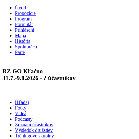
Úvod
Propozície
Program
Formulár
Prihlásení
Mapa
História
Spolupráca
Parte
RZ GO Kľačno
31.7.-9.8.2026 - ? účastníkov
Hľadaj
Fotky
Videá
Podcasty
Zoznam účastníkov
Výsledok družstiev
Tréningové skupiny