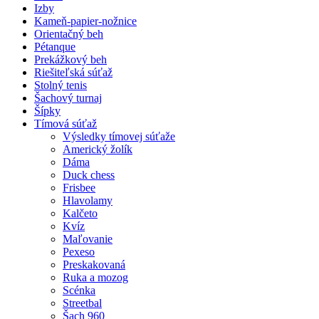
Izby
Kameň-papier-nožnice
Orientačný beh
Pétanque
Prekážkový beh
Riešiteľská súťaž
Stolný tenis
Šachový turnaj
Šípky
Tímová súťaž
Výsledky tímovej súťaže
Americký žolík
Dáma
Duck chess
Frisbee
Hlavolamy
Kalčeto
Kvíz
Maľovanie
Pexeso
Preskakovaná
Ruka a mozog
Scénka
Streetbal
Šach 960