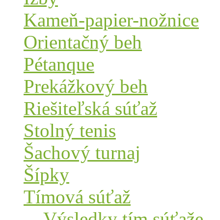
Kameň-papier-nožnice
Orientačný beh
Pétanque
Prekážkový beh
Riešiteľská súťaž
Stolný tenis
Šachový turnaj
Šípky
Tímová súťaž
Výsledky tím.súťaže