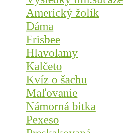
Americký žolík
Dáma
Frisbee
Hlavolamy
Kalčeto
Kvíz o šachu
Maľovanie
Námorná bitka
Pexeso
Preskakovaná