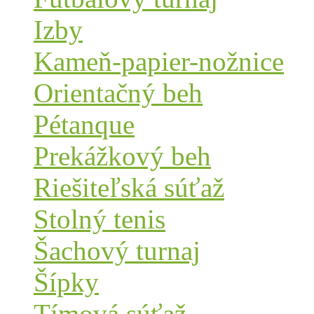
Izby
Kameň-papier-nožnice
Orientačný beh
Pétanque
Prekážkový beh
Riešiteľská súťaž
Stolný tenis
Šachový turnaj
Šípky
Tímová súťaž