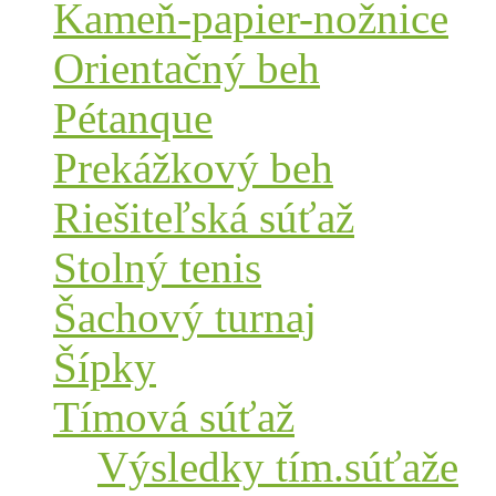
Kameň-papier-nožnice
Orientačný beh
Pétanque
Prekážkový beh
Riešiteľská súťaž
Stolný tenis
Šachový turnaj
Šípky
Tímová súťaž
Výsledky tím.súťaže