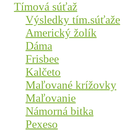
Tímová súťaž
Výsledky tím.súťaže
Americký žolík
Dáma
Frisbee
Kalčeto
Maľované krížovky
Maľovanie
Námorná bitka
Pexeso