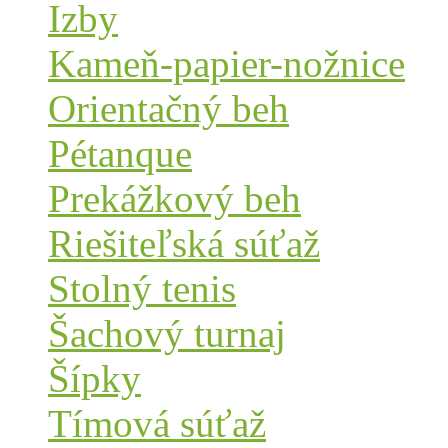
Izby
Kameň-papier-nožnice
Orientačný beh
Pétanque
Prekážkový beh
Riešiteľská súťaž
Stolný tenis
Šachový turnaj
Šípky
Tímová súťaž