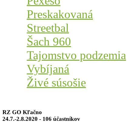
Pexeso
Preskakovaná
Streetbal
Šach 960
Tajomstvo podzemia
Vybíjaná
Živé súsošie
RZ GO Kľačno
24.7.-2.8.2020 - 106 účastníkov