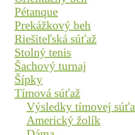
Pétanque
Prekážkový beh
Riešiteľská súťaž
Stolný tenis
Šachový turnaj
Šípky
Tímová súťaž
Výsledky tímovej súťa
Americký žolík
Dáma