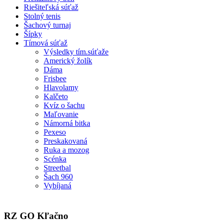
Riešiteľská súťaž
Stolný tenis
Šachový turnaj
Šípky
Tímová súťaž
Výsledky tím.súťaže
Americký žolík
Dáma
Frisbee
Hlavolamy
Kalčeto
Kvíz o šachu
Maľovanie
Námorná bitka
Pexeso
Preskakovaná
Ruka a mozog
Scénka
Streetbal
Šach 960
Vybíjaná
RZ GO Kľačno