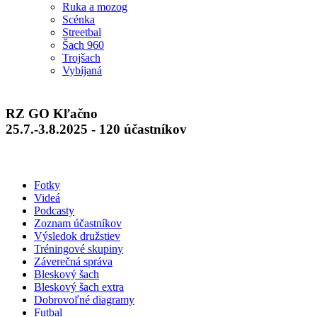
Ruka a mozog
Scénka
Streetbal
Šach 960
Trojšach
Vybíjaná
RZ GO Kľačno
25.7.-3.8.2025 - 120 účastníkov
Fotky
Videá
Podcasty
Zoznam účastníkov
Výsledok družstiev
Tréningové skupiny
Záverečná správa
Bleskový šach
Bleskový šach extra
Dobrovoľné diagramy
Futbal