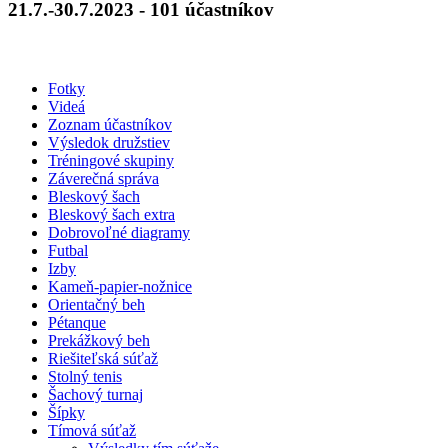
21.7.-30.7.2023 - 101 účastníkov
Fotky
Videá
Zoznam účastníkov
Výsledok družstiev
Tréningové skupiny
Záverečná správa
Bleskový šach
Bleskový šach extra
Dobrovoľné diagramy
Futbal
Izby
Kameň-papier-nožnice
Orientačný beh
Pétanque
Prekážkový beh
Riešiteľská súťaž
Stolný tenis
Šachový turnaj
Šípky
Tímová súťaž