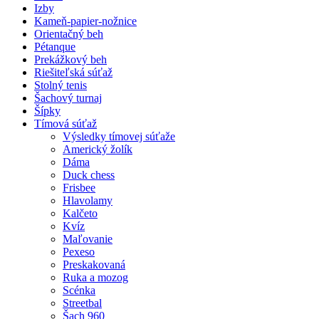
Izby
Kameň-papier-nožnice
Orientačný beh
Pétanque
Prekážkový beh
Riešiteľská súťaž
Stolný tenis
Šachový turnaj
Šípky
Tímová súťaž
Výsledky tímovej súťaže
Americký žolík
Dáma
Duck chess
Frisbee
Hlavolamy
Kalčeto
Kvíz
Maľovanie
Pexeso
Preskakovaná
Ruka a mozog
Scénka
Streetbal
Šach 960