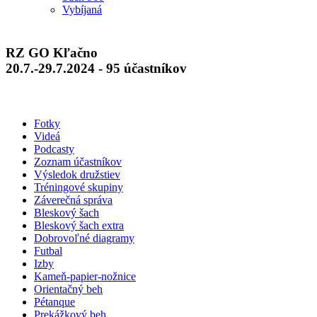
Vybíjaná
RZ GO Kľačno
20.7.-29.7.2024 - 95 účastníkov
Fotky
Videá
Podcasty
Zoznam účastníkov
Výsledok družstiev
Tréningové skupiny
Záverečná správa
Bleskový šach
Bleskový šach extra
Dobrovoľné diagramy
Futbal
Izby
Kameň-papier-nožnice
Orientačný beh
Pétanque
Prekážkový beh