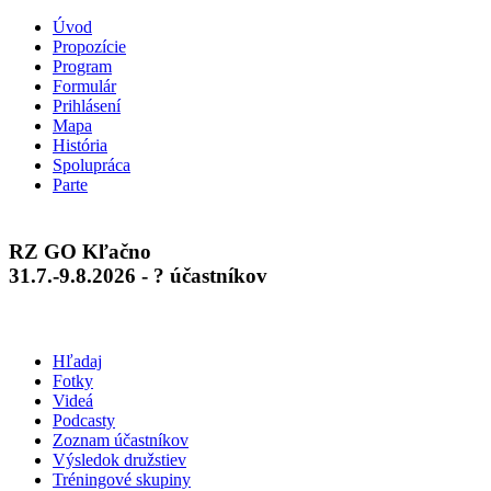
Úvod
Propozície
Program
Formulár
Prihlásení
Mapa
História
Spolupráca
Parte
RZ GO Kľačno
31.7.-9.8.2026 - ? účastníkov
Hľadaj
Fotky
Videá
Podcasty
Zoznam účastníkov
Výsledok družstiev
Tréningové skupiny