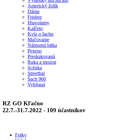
Výsledky tím.súťaže
Americký žolík
Dáma
Frisbee
Hlavolamy
Kalčeto
Kvíz o šachu
Maľovanie
Námorná bitka
Pexeso
Preskakovaná
Ruka a mozog
Scénka
Streetbal
Šach 960
Vybíjaná
RZ GO Kľačno
22.7.-31.7.2022 - 109 účastníkov
Fotky