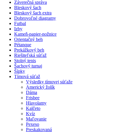
Záverečná správa
Bleskový šach
Bleskový šach extra
Dobrovoľné diagramy
Futbal
Izby
Kameň-papier-nožnice
Orientačný beh
Pétanque
Prekážkový beh
Riešiteľská súťaž
Stolný tenis
Šachový turnaj
Šípky
Tímová súťaž
Výsledky tímovej súťaže
Americký žolík
Dáma
Frisbee
Hlavolamy
Kalčeto
Kvíz
Maľovanie
Pexeso
Preskakovaná