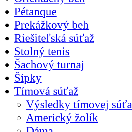
Pétanque
Prekážkový beh
Riešiteľská súťaž
Stolný tenis
Šachový turnaj
Šípky
Tímová súťaž
Výsledky tímovej súťa
Americký žolík
Dáma