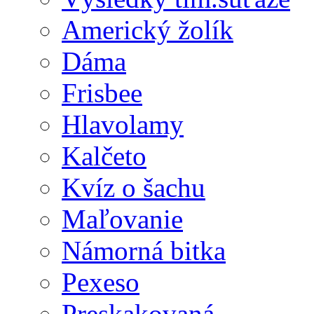
Americký žolík
Dáma
Frisbee
Hlavolamy
Kalčeto
Kvíz o šachu
Maľovanie
Námorná bitka
Pexeso
Preskakovaná