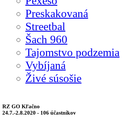
Pexeso
Preskakovaná
Streetbal
Šach 960
Tajomstvo podzemia
Vybíjaná
Živé súsošie
RZ GO Kľačno
24.7.-2.8.2020 - 106 účastníkov