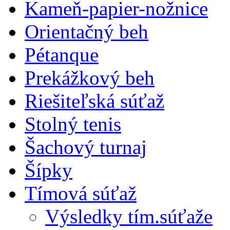
Kameň-papier-nožnice
Orientačný beh
Pétanque
Prekážkový beh
Riešiteľská súťaž
Stolný tenis
Šachový turnaj
Šípky
Tímová súťaž
Výsledky tím.súťaže