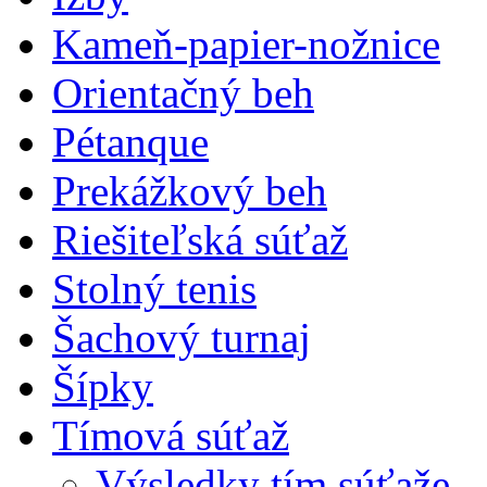
Kameň-papier-nožnice
Orientačný beh
Pétanque
Prekážkový beh
Riešiteľská súťaž
Stolný tenis
Šachový turnaj
Šípky
Tímová súťaž
Výsledky tím.súťaže