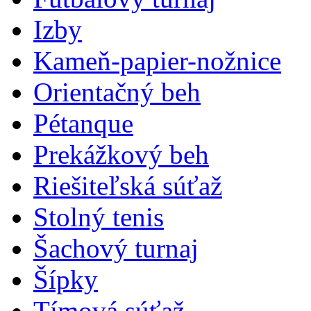
Izby
Kameň-papier-nožnice
Orientačný beh
Pétanque
Prekážkový beh
Riešiteľská súťaž
Stolný tenis
Šachový turnaj
Šípky
Tímová súťaž