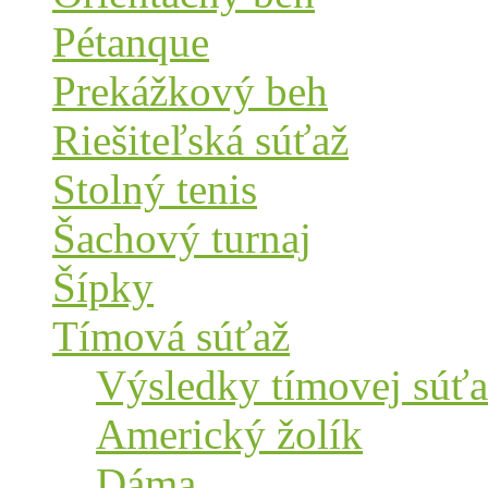
Pétanque
Prekážkový beh
Riešiteľská súťaž
Stolný tenis
Šachový turnaj
Šípky
Tímová súťaž
Výsledky tímovej súťa
Americký žolík
Dáma