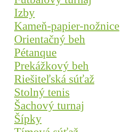
Izby
Kameň-papier-nožnice
Orientačný beh
Pétanque
Prekážkový beh
Riešiteľská súťaž
Stolný tenis
Šachový turnaj
Šípky
Tímová súťaž