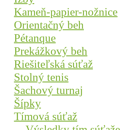
Kameň-papier-nožnice
Orientačný beh
Pétanque
Prekážkový beh
Riešiteľská súťaž
Stolný tenis
Šachový turnaj
Šípky
Tímová súťaž
Výsledky tím.súťaže