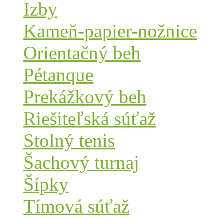
Izby
Kameň-papier-nožnice
Orientačný beh
Pétanque
Prekážkový beh
Riešiteľská súťaž
Stolný tenis
Šachový turnaj
Šípky
Tímová súťaž