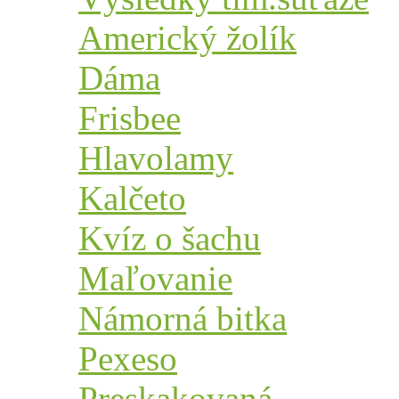
Americký žolík
Dáma
Frisbee
Hlavolamy
Kalčeto
Kvíz o šachu
Maľovanie
Námorná bitka
Pexeso
Preskakovaná