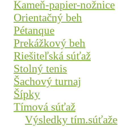
Kameň-papier-nožnice
Orientačný beh
Pétanque
Prekážkový beh
Riešiteľská súťaž
Stolný tenis
Šachový turnaj
Šípky
Tímová súťaž
Výsledky tím.súťaže