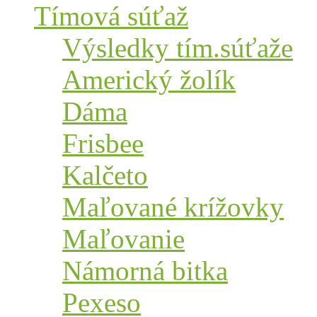
Tímová súťaž
Výsledky tím.súťaže
Americký žolík
Dáma
Frisbee
Kalčeto
Maľované krížovky
Maľovanie
Námorná bitka
Pexeso