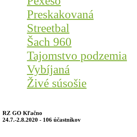
Pexeso
Preskakovaná
Streetbal
Šach 960
Tajomstvo podzemia
Vybíjaná
Živé súsošie
RZ GO Kľačno
24.7.-2.8.2020 - 106 účastníkov