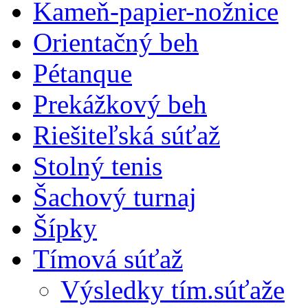
Kameň-papier-nožnice
Orientačný beh
Pétanque
Prekážkový beh
Riešiteľská súťaž
Stolný tenis
Šachový turnaj
Šípky
Tímová súťaž
Výsledky tím.súťaže