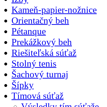
Kameň-papier-nožnice
Orientačný beh
Pétanque
Prekážkový beh
Riešiteľská súťaž
Stolný tenis
Šachový turnaj
Šípky
Tímová súťaž
Výsledky tím.súťaže