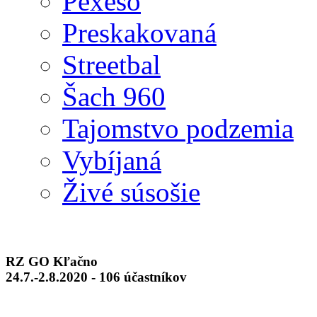
Pexeso
Preskakovaná
Streetbal
Šach 960
Tajomstvo podzemia
Vybíjaná
Živé súsošie
RZ GO Kľačno
24.7.-2.8.2020 - 106 účastníkov