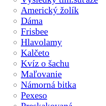
Americký žolík
Dáma
Frisbee
Hlavolamy
Kalčeto
Kvíz o šachu
Maľovanie
Námorná bitka
Pexeso
Preskakovaná