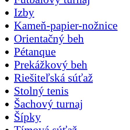
Izby
Kameň-papier-nožnice
Orientačný beh
Pétanque
Prekážkový beh
Riešiteľská súťaž
Stolný tenis
Šachový turnaj
Šípky
Tímová súťaž