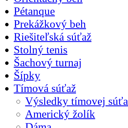
Pétanque
Prekážkový beh
Riešiteľská súťaž
Stolný tenis
Šachový turnaj
Šípky
Tímová súťaž
Výsledky tímovej súťa
Americký žolík
Dáma