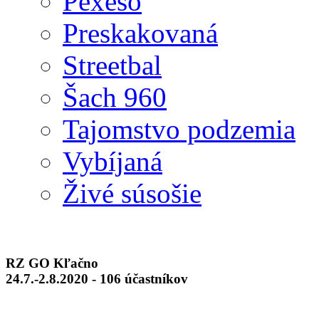
Pexeso
Preskakovaná
Streetbal
Šach 960
Tajomstvo podzemia
Vybíjaná
Živé súsošie
RZ GO Kľačno
24.7.-2.8.2020 - 106 účastníkov