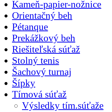
Kameň-papier-nožnice
Orientačný beh
Pétanque
Prekážkový beh
Riešiteľská súťaž
Stolný tenis
Šachový turnaj
Šípky
Tímová súťaž
Výsledky tím.súťaže