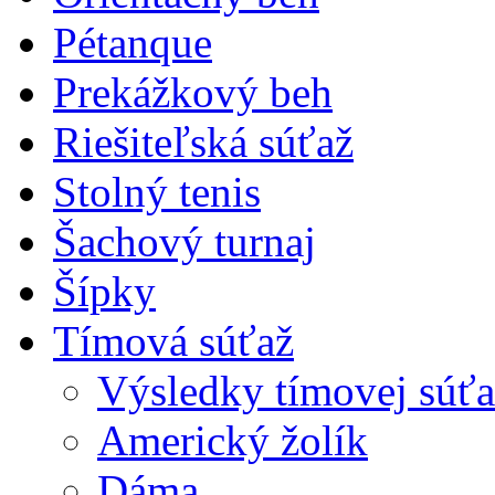
Pétanque
Prekážkový beh
Riešiteľská súťaž
Stolný tenis
Šachový turnaj
Šípky
Tímová súťaž
Výsledky tímovej súťa
Americký žolík
Dáma