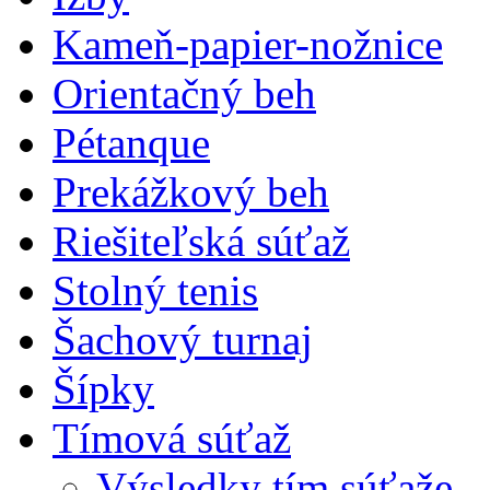
Kameň-papier-nožnice
Orientačný beh
Pétanque
Prekážkový beh
Riešiteľská súťaž
Stolný tenis
Šachový turnaj
Šípky
Tímová súťaž
Výsledky tím.súťaže