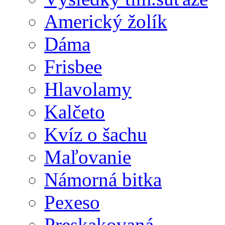
Americký žolík
Dáma
Frisbee
Hlavolamy
Kalčeto
Kvíz o šachu
Maľovanie
Námorná bitka
Pexeso
Preskakovaná