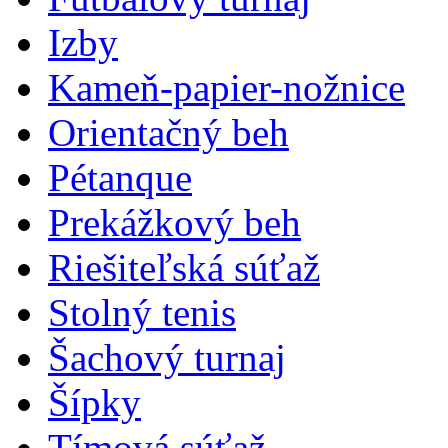
Izby
Kameň-papier-nožnice
Orientačný beh
Pétanque
Prekážkový beh
Riešiteľská súťaž
Stolný tenis
Šachový turnaj
Šípky
Tímová súťaž