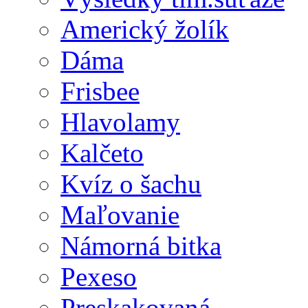
Americký žolík
Dáma
Frisbee
Hlavolamy
Kalčeto
Kvíz o šachu
Maľovanie
Námorná bitka
Pexeso
Preskakovaná