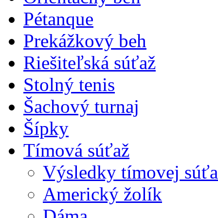
Pétanque
Prekážkový beh
Riešiteľská súťaž
Stolný tenis
Šachový turnaj
Šípky
Tímová súťaž
Výsledky tímovej súťa
Americký žolík
Dáma