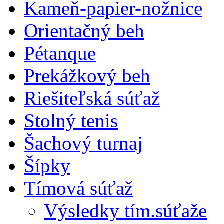
Kameň-papier-nožnice
Orientačný beh
Pétanque
Prekážkový beh
Riešiteľská súťaž
Stolný tenis
Šachový turnaj
Šípky
Tímová súťaž
Výsledky tím.súťaže