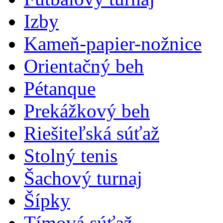
Izby
Kameň-papier-nožnice
Orientačný beh
Pétanque
Prekážkový beh
Riešiteľská súťaž
Stolný tenis
Šachový turnaj
Šípky
Tímová súťaž