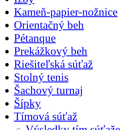
Kameň-papier-nožnice
Orientačný beh
Pétanque
Prekážkový beh
Riešiteľská súťaž
Stolný tenis
Šachový turnaj
Šípky
Tímová súťaž
Výsledky tím.súťaže