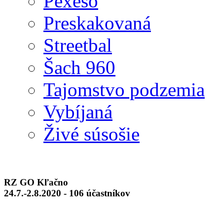
Pexeso
Preskakovaná
Streetbal
Šach 960
Tajomstvo podzemia
Vybíjaná
Živé súsošie
RZ GO Kľačno
24.7.-2.8.2020 - 106 účastníkov