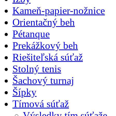
Kameň-papier-nožnice
Orientačný beh
Pétanque
Prekážkový beh
Riešiteľská súťaž
Stolný tenis
Šachový turnaj
Šípky
Tímová súťaž
Výsledky tím.súťaže