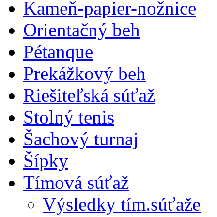
Kameň-papier-nožnice
Orientačný beh
Pétanque
Prekážkový beh
Riešiteľská súťaž
Stolný tenis
Šachový turnaj
Šípky
Tímová súťaž
Výsledky tím.súťaže