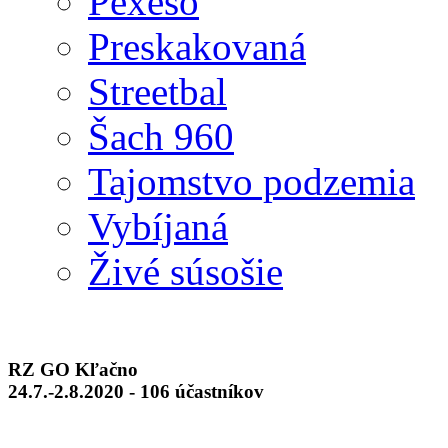
Pexeso
Preskakovaná
Streetbal
Šach 960
Tajomstvo podzemia
Vybíjaná
Živé súsošie
RZ GO Kľačno
24.7.-2.8.2020 - 106 účastníkov