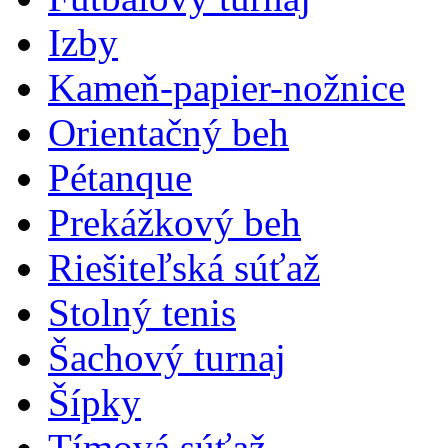
Izby
Kameň-papier-nožnice
Orientačný beh
Pétanque
Prekážkový beh
Riešiteľská súťaž
Stolný tenis
Šachový turnaj
Šípky
Tímová súťaž