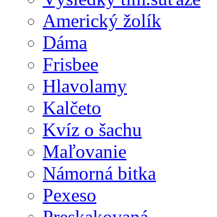
Americký žolík
Dáma
Frisbee
Hlavolamy
Kalčeto
Kvíz o šachu
Maľovanie
Námorná bitka
Pexeso
Preskakovaná