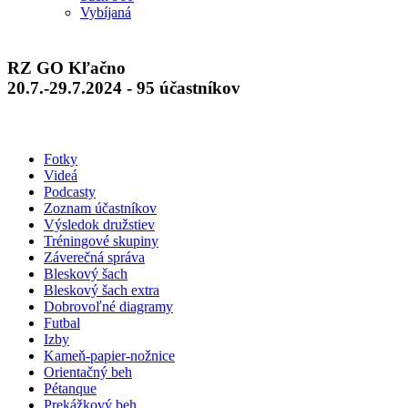
Vybíjaná
RZ GO Kľačno
20.7.-29.7.2024 - 95 účastníkov
Fotky
Videá
Podcasty
Zoznam účastníkov
Výsledok družstiev
Tréningové skupiny
Záverečná správa
Bleskový šach
Bleskový šach extra
Dobrovoľné diagramy
Futbal
Izby
Kameň-papier-nožnice
Orientačný beh
Pétanque
Prekážkový beh