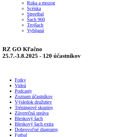
Ruka a mozog
Scénka
Streetbal
Šach 960
Trojšach
Vybíjaná
RZ GO Kľačno
25.7.-3.8.2025 - 120 účastníkov
Fotky
Videá
Podcasty
Zoznam účastníkov
Výsledok družstiev
Tréningové skupiny
Záverečná správa
Bleskový šach
Bleskový šach extra
Dobrovoľné diagramy
Futbal