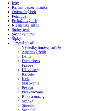
Izby
Kameň-papier-nožnice
Orientačný beh
Pétanque
Prekážkový beh
Riešiteľská súťaž
Stolný tenis
Šachový turnaj
Šípky
Tímová súťaž
Výsledky tímovej súťaže
Americký žolík
Dáma
Duck chess
Frisbee
Hlavolamy
Kalčeto
Kvíz
Maľovanie
Pexeso
Preskakovaná
Ruka a mozog
Scénka
Streetbal
Šach 960