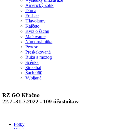
Výsledky tím.súťaže
Americký žolík
Dáma
Frisbee
Hlavolamy
Kalčeto
Kvíz o šachu
Maľovanie
Námorná bitka
Pexeso
Preskakovaná
Ruka a mozog
Scénka
Streetbal
Šach 960
Vybíjaná
RZ GO Kľačno
22.7.-31.7.2022 - 109 účastníkov
Fotky