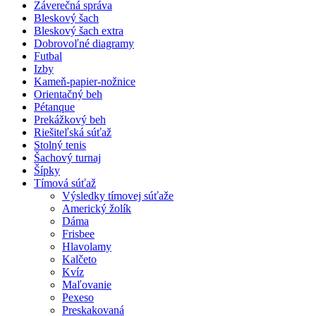
Záverečná správa
Bleskový šach
Bleskový šach extra
Dobrovoľné diagramy
Futbal
Izby
Kameň-papier-nožnice
Orientačný beh
Pétanque
Prekážkový beh
Riešiteľská súťaž
Stolný tenis
Šachový turnaj
Šípky
Tímová súťaž
Výsledky tímovej súťaže
Americký žolík
Dáma
Frisbee
Hlavolamy
Kalčeto
Kvíz
Maľovanie
Pexeso
Preskakovaná