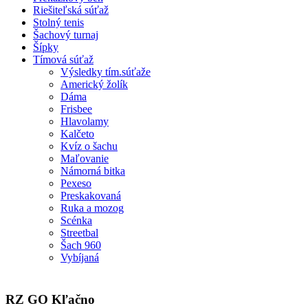
Riešiteľská súťaž
Stolný tenis
Šachový turnaj
Šípky
Tímová súťaž
Výsledky tím.súťaže
Americký žolík
Dáma
Frisbee
Hlavolamy
Kalčeto
Kvíz o šachu
Maľovanie
Námorná bitka
Pexeso
Preskakovaná
Ruka a mozog
Scénka
Streetbal
Šach 960
Vybíjaná
RZ GO Kľačno