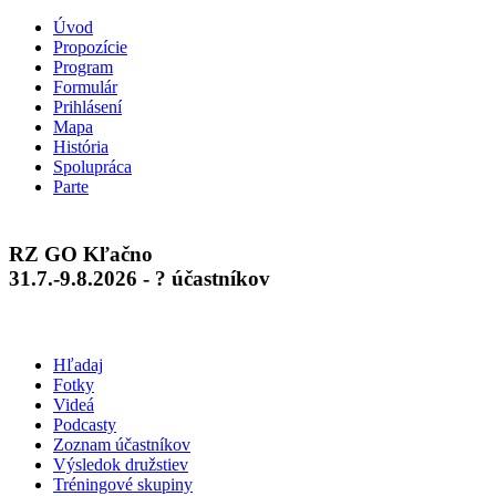
Úvod
Propozície
Program
Formulár
Prihlásení
Mapa
História
Spolupráca
Parte
RZ GO Kľačno
31.7.-9.8.2026 - ? účastníkov
Hľadaj
Fotky
Videá
Podcasty
Zoznam účastníkov
Výsledok družstiev
Tréningové skupiny