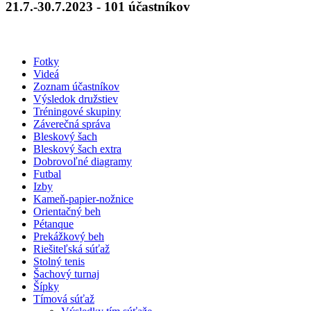
21.7.-30.7.2023 - 101 účastníkov
Fotky
Videá
Zoznam účastníkov
Výsledok družstiev
Tréningové skupiny
Záverečná správa
Bleskový šach
Bleskový šach extra
Dobrovoľné diagramy
Futbal
Izby
Kameň-papier-nožnice
Orientačný beh
Pétanque
Prekážkový beh
Riešiteľská súťaž
Stolný tenis
Šachový turnaj
Šípky
Tímová súťaž