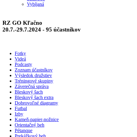
Vybíjaná
RZ GO Kľačno
20.7.-29.7.2024 - 95 účastníkov
Fotky
Videá
Podcasty
Zoznam účastníkov
Výsledok družstiev
Tréningové skupiny
Záverečná správa
Bleskový šach
Bleskový šach extra
Dobrovoľné diagramy
Futbal
Izby
Kameň-papier-nožnice
Orientačný beh
Pétanque
Prekážkový beh