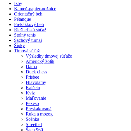
Izby
Kameň-papier-nožnice
Orientačný beh
Pétanque
Prekážkový beh
Riešiteľská súťaž
Stolný tenis
Šachový turnaj
Šípky
Tímová súťaž
Výsledky tímovej súťaže
Americký žolík
Dáma
Duck chess
Frisbee
Hlavolamy
Kalčeto
Kvíz
Maľovanie
Pexeso
Preskakovaná
Ruka a mozog
Scénka
Streetbal
Šach 960