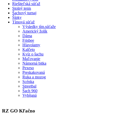
Riešiteľská súťaž
Stolný tenis
Šachový turnaj
Šípky
Tímová súťaž
Výsledky tím.súťaže
Americký žolík
Dáma
Frisbee
Hlavolamy
Kalčeto
Kvíz o šachu
Maľovanie
Námorná bitka
Pexeso
Preskakovaná
Ruka a mozog
Scénka
Streetbal
Šach 960
Vybíjaná
RZ GO Kľačno