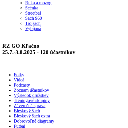
Ruka a mozog
Scénka
Streetbal
Šach 960
Trojšach
Vybíjaná
RZ GO Kľačno
25.7.-3.8.2025 - 120 účastníkov
Fotky
Videá
Podcasty
Zoznam účastníkov
Výsledok družstiev
Tréningové skupiny
Záverečná správa
Bleskový šach
Bleskový šach extra
Dobrovoľné diagramy
Futbal