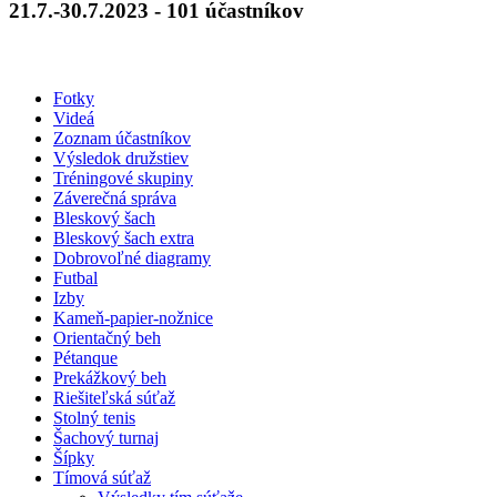
21.7.-30.7.2023 - 101 účastníkov
Fotky
Videá
Zoznam účastníkov
Výsledok družstiev
Tréningové skupiny
Záverečná správa
Bleskový šach
Bleskový šach extra
Dobrovoľné diagramy
Futbal
Izby
Kameň-papier-nožnice
Orientačný beh
Pétanque
Prekážkový beh
Riešiteľská súťaž
Stolný tenis
Šachový turnaj
Šípky
Tímová súťaž