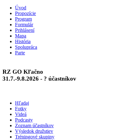
Úvod
Propozície
Program
Formulár
Prihlásení
Mapa
História
Spolupráca
Parte
RZ GO Kľačno
31.7.-9.8.2026 - ? účastníkov
Hľadaj
Fotky
Videá
Podcasty
Zoznam účastníkov
Výsledok družstiev
Tréningové skupiny