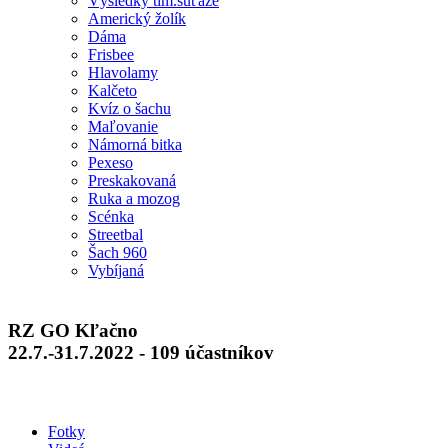
Výsledky tím.súťaže
Americký žolík
Dáma
Frisbee
Hlavolamy
Kalčeto
Kvíz o šachu
Maľovanie
Námorná bitka
Pexeso
Preskakovaná
Ruka a mozog
Scénka
Streetbal
Šach 960
Vybíjaná
RZ GO Kľačno
22.7.-31.7.2022 - 109 účastníkov
Fotky