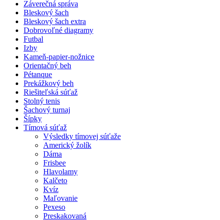
Záverečná správa
Bleskový šach
Bleskový šach extra
Dobrovoľné diagramy
Futbal
Izby
Kameň-papier-nožnice
Orientačný beh
Pétanque
Prekážkový beh
Riešiteľská súťaž
Stolný tenis
Šachový turnaj
Šípky
Tímová súťaž
Výsledky tímovej súťaže
Americký žolík
Dáma
Frisbee
Hlavolamy
Kalčeto
Kvíz
Maľovanie
Pexeso
Preskakovaná