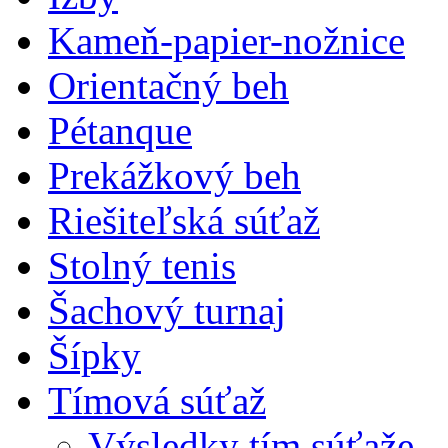
Kameň-papier-nožnice
Orientačný beh
Pétanque
Prekážkový beh
Riešiteľská súťaž
Stolný tenis
Šachový turnaj
Šípky
Tímová súťaž
Výsledky tím.súťaže