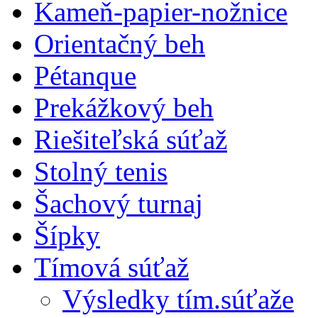
Kameň-papier-nožnice
Orientačný beh
Pétanque
Prekážkový beh
Riešiteľská súťaž
Stolný tenis
Šachový turnaj
Šípky
Tímová súťaž
Výsledky tím.súťaže