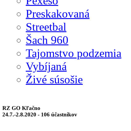
Pexeso
Preskakovaná
Streetbal
Šach 960
Tajomstvo podzemia
Vybíjaná
Živé súsošie
RZ GO Kľačno
24.7.-2.8.2020 - 106 účastníkov