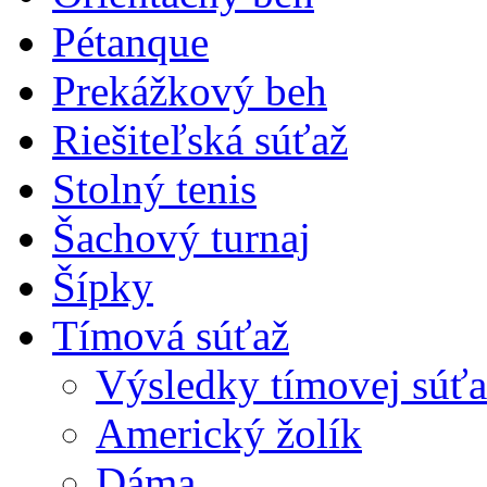
Pétanque
Prekážkový beh
Riešiteľská súťaž
Stolný tenis
Šachový turnaj
Šípky
Tímová súťaž
Výsledky tímovej súťa
Americký žolík
Dáma