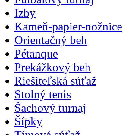
Izby
Kameň-papier-nožnice
Orientačný beh
Pétanque
Prekážkový beh
Riešiteľská súťaž
Stolný tenis
Šachový turnaj
Šípky
Tímová súťaž