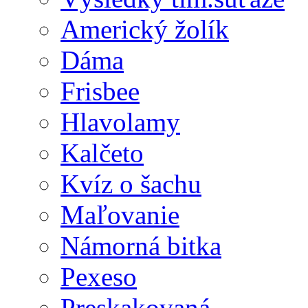
Americký žolík
Dáma
Frisbee
Hlavolamy
Kalčeto
Kvíz o šachu
Maľovanie
Námorná bitka
Pexeso
Preskakovaná