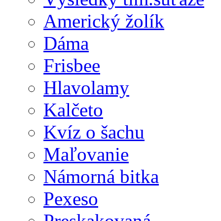
Americký žolík
Dáma
Frisbee
Hlavolamy
Kalčeto
Kvíz o šachu
Maľovanie
Námorná bitka
Pexeso
Preskakovaná