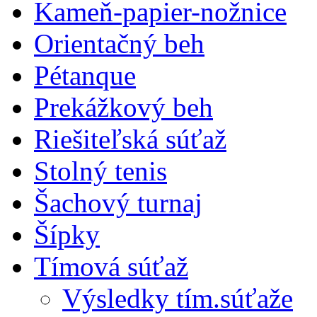
Kameň-papier-nožnice
Orientačný beh
Pétanque
Prekážkový beh
Riešiteľská súťaž
Stolný tenis
Šachový turnaj
Šípky
Tímová súťaž
Výsledky tím.súťaže