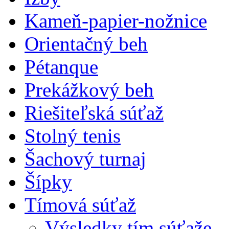
Kameň-papier-nožnice
Orientačný beh
Pétanque
Prekážkový beh
Riešiteľská súťaž
Stolný tenis
Šachový turnaj
Šípky
Tímová súťaž
Výsledky tím.súťaže