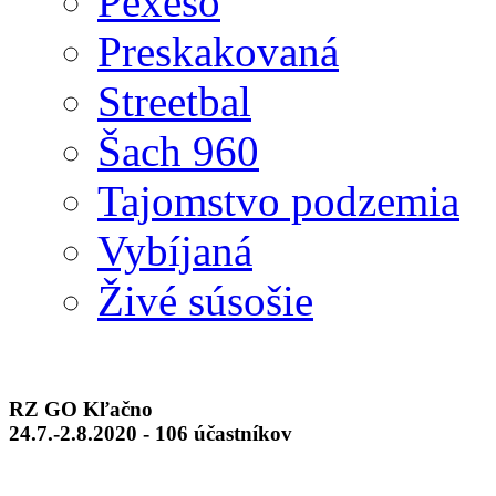
Pexeso
Preskakovaná
Streetbal
Šach 960
Tajomstvo podzemia
Vybíjaná
Živé súsošie
RZ GO Kľačno
24.7.-2.8.2020 - 106 účastníkov