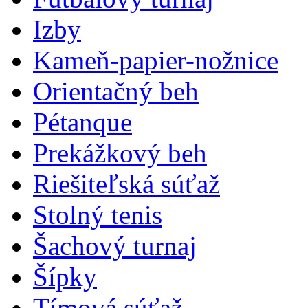
Izby
Kameň-papier-nožnice
Orientačný beh
Pétanque
Prekážkový beh
Riešiteľská súťaž
Stolný tenis
Šachový turnaj
Šípky
Tímová súťaž