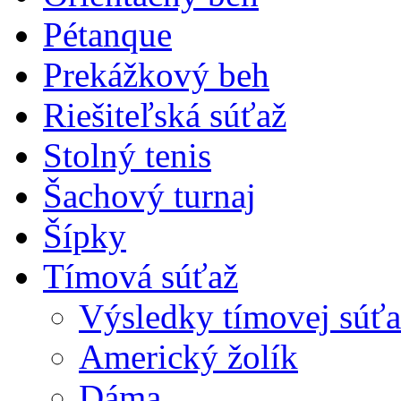
Pétanque
Prekážkový beh
Riešiteľská súťaž
Stolný tenis
Šachový turnaj
Šípky
Tímová súťaž
Výsledky tímovej súťa
Americký žolík
Dáma