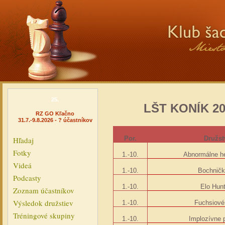
25.
LŠT KONÍK 20
RZ GO Kľačno
31.7.-9.8.2026 - ? účastníkov
Por.
Družst
Hľadaj
Fotky
1.-10.
Abnormálne he
Videá
1.-10.
Bochničk
Podcasty
1.-10.
Elo Hun
Zoznam účastníkov
Výsledok družstiev
1.-10.
Fuchsiové
Tréningové skupiny
1.-10.
Implozívne 