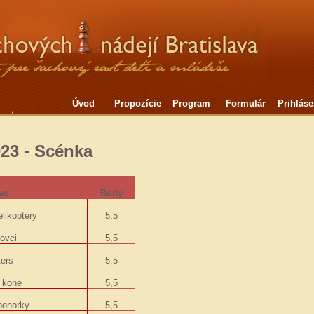
Úvod
Propozície
Program
Formulár
Prihláse
23 - Scénka
vo
Body
likoptéry
5,5
ovci
5,5
ters
5,5
 kone
5,5
ponorky
5,5