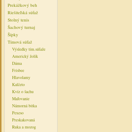
Prekážkový beh
Riešiteľská súťaž
Stolný tenis
Šachový turnaj
Šípky
Tímová súťaž
Výsledky tím.súťaže
Americký žolík
Dáma
Frisbee
Hlavolamy
Kalčeto
Kvíz o šachu
Maľovanie
Námorná bitka
Pexeso
Preskakovaná
Ruka a mozog