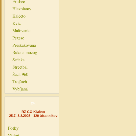
Frisbee
Hlavolamy
Kalčeto
Kvíz
Maľovanie
Pexeso
Preskakovaná
Ruka a mozog
Scénka
Streetbal
Šach 960
Trojšach
Vybíjaná
24.
RZ GO Kľačno
25.7.-3.8.2025 - 120 účastníkov
Fotky
Videá