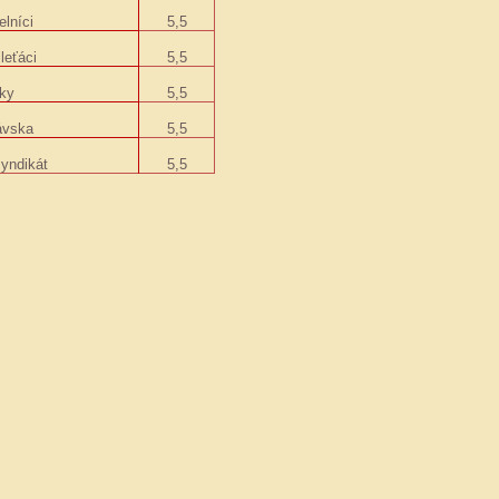
elníci
5,5
leťáci
5,5
ky
5,5
ávska
5,5
syndikát
5,5