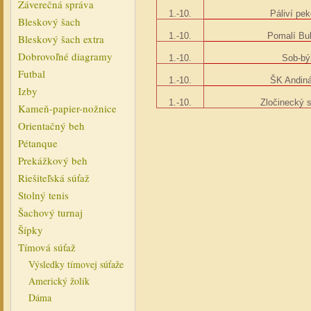
Záverečná správa
1.-10.
Páliví pek
Bleskový šach
1.-10.
Pomalí Bul
Bleskový šach extra
Dobrovoľné diagramy
1.-10.
Sob-bý
Futbal
1.-10.
ŠK Andin
Izby
1.-10.
Zločinecký 
Kameň-papier-nožnice
Orientačný beh
Pétanque
Prekážkový beh
Riešiteľská súťaž
Stolný tenis
Šachový turnaj
Šípky
Tímová súťaž
Výsledky tímovej súťaže
Americký žolík
Dáma