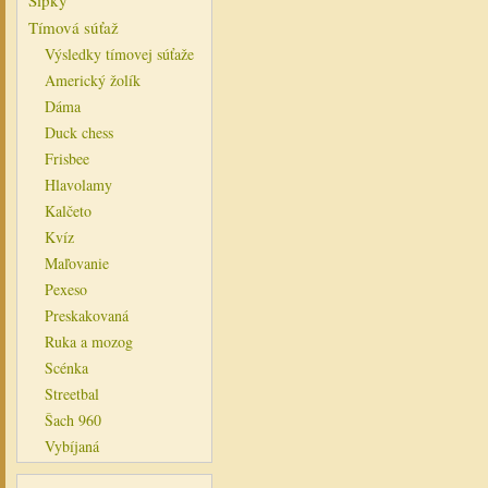
Šípky
Tímová súťaž
Výsledky tímovej súťaže
Americký žolík
Dáma
Duck chess
Frisbee
Hlavolamy
Kalčeto
Kvíz
Maľovanie
Pexeso
Preskakovaná
Ruka a mozog
Scénka
Streetbal
Šach 960
Vybíjaná