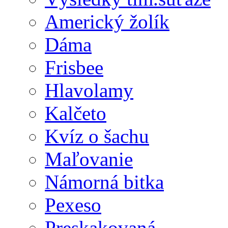
Americký žolík
Dáma
Frisbee
Hlavolamy
Kalčeto
Kvíz o šachu
Maľovanie
Námorná bitka
Pexeso
Preskakovaná