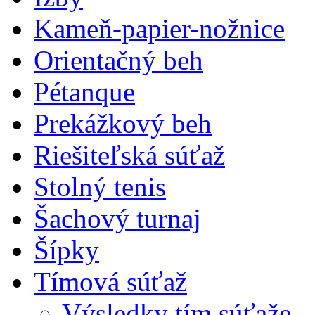
Kameň-papier-nožnice
Orientačný beh
Pétanque
Prekážkový beh
Riešiteľská súťaž
Stolný tenis
Šachový turnaj
Šípky
Tímová súťaž
Výsledky tím.súťaže