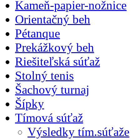
Kameň-papier-nožnice
Orientačný beh
Pétanque
Prekážkový beh
Riešiteľská súťaž
Stolný tenis
Šachový turnaj
Šípky
Tímová súťaž
Výsledky tím.súťaže