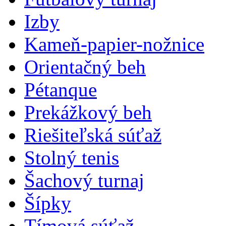
Izby
Kameň-papier-nožnice
Orientačný beh
Pétanque
Prekážkový beh
Riešiteľská súťaž
Stolný tenis
Šachový turnaj
Šípky
Tímová súťaž