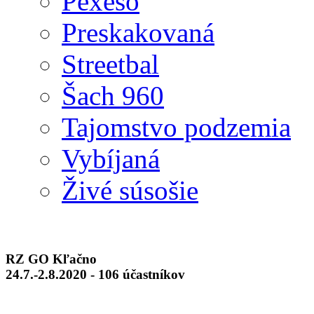
Pexeso
Preskakovaná
Streetbal
Šach 960
Tajomstvo podzemia
Vybíjaná
Živé súsošie
RZ GO Kľačno
24.7.-2.8.2020 - 106 účastníkov