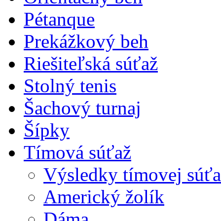
Pétanque
Prekážkový beh
Riešiteľská súťaž
Stolný tenis
Šachový turnaj
Šípky
Tímová súťaž
Výsledky tímovej súťa
Americký žolík
Dáma