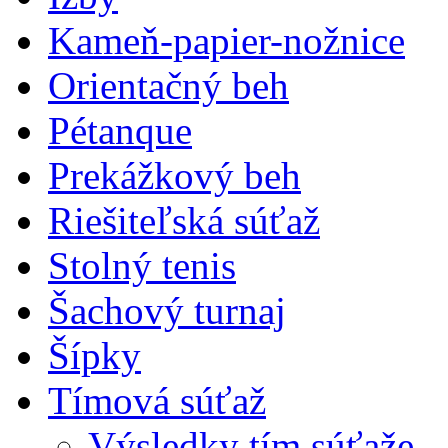
Kameň-papier-nožnice
Orientačný beh
Pétanque
Prekážkový beh
Riešiteľská súťaž
Stolný tenis
Šachový turnaj
Šípky
Tímová súťaž
Výsledky tím.súťaže