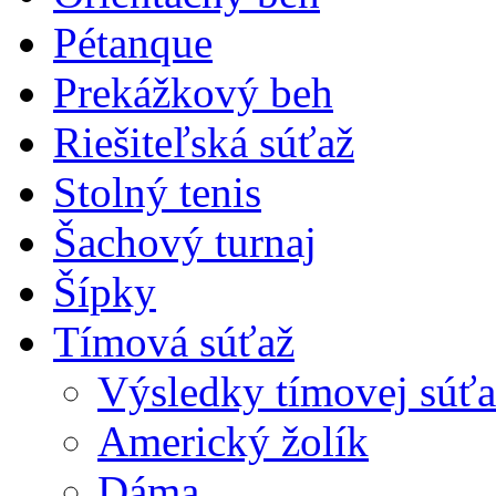
Pétanque
Prekážkový beh
Riešiteľská súťaž
Stolný tenis
Šachový turnaj
Šípky
Tímová súťaž
Výsledky tímovej súťa
Americký žolík
Dáma