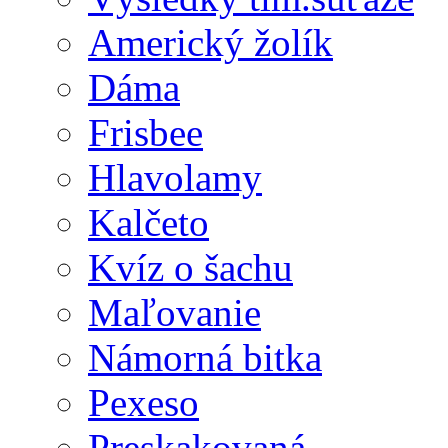
Americký žolík
Dáma
Frisbee
Hlavolamy
Kalčeto
Kvíz o šachu
Maľovanie
Námorná bitka
Pexeso
Preskakovaná