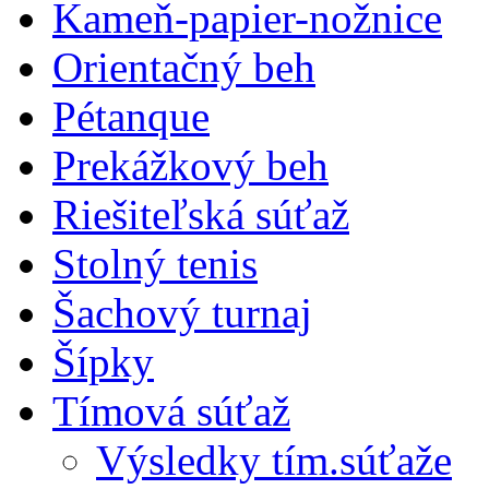
Kameň-papier-nožnice
Orientačný beh
Pétanque
Prekážkový beh
Riešiteľská súťaž
Stolný tenis
Šachový turnaj
Šípky
Tímová súťaž
Výsledky tím.súťaže