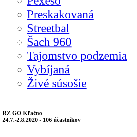
Pexeso
Preskakovaná
Streetbal
Šach 960
Tajomstvo podzemia
Vybíjaná
Živé súsošie
RZ GO Kľačno
24.7.-2.8.2020 - 106 účastníkov