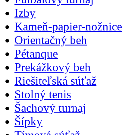
Izby
Kameň-papier-nožnice
Orientačný beh
Pétanque
Prekážkový beh
Riešiteľská súťaž
Stolný tenis
Šachový turnaj
Šípky
Tímová súťaž