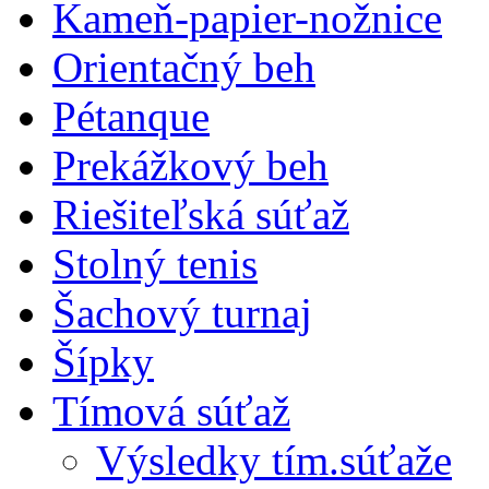
Kameň-papier-nožnice
Orientačný beh
Pétanque
Prekážkový beh
Riešiteľská súťaž
Stolný tenis
Šachový turnaj
Šípky
Tímová súťaž
Výsledky tím.súťaže