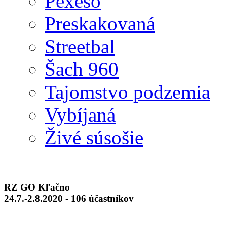
Pexeso
Preskakovaná
Streetbal
Šach 960
Tajomstvo podzemia
Vybíjaná
Živé súsošie
RZ GO Kľačno
24.7.-2.8.2020 - 106 účastníkov