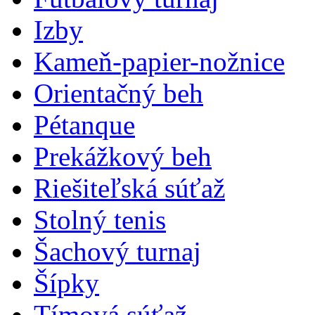
Izby
Kameň-papier-nožnice
Orientačný beh
Pétanque
Prekážkový beh
Riešiteľská súťaž
Stolný tenis
Šachový turnaj
Šípky
Tímová súťaž