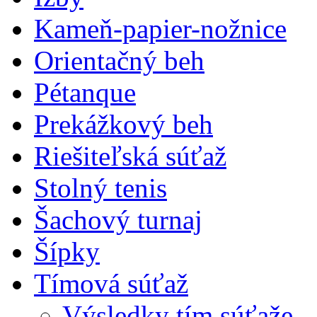
Kameň-papier-nožnice
Orientačný beh
Pétanque
Prekážkový beh
Riešiteľská súťaž
Stolný tenis
Šachový turnaj
Šípky
Tímová súťaž
Výsledky tím.súťaže