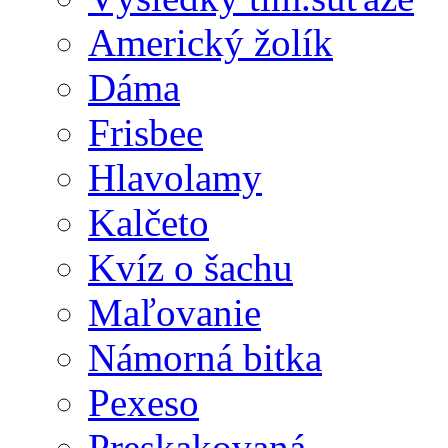
Americký žolík
Dáma
Frisbee
Hlavolamy
Kalčeto
Kvíz o šachu
Maľovanie
Námorná bitka
Pexeso
Preskakovaná