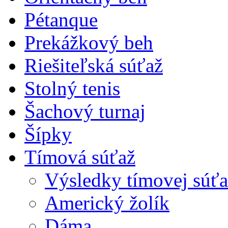
Pétanque
Prekážkový beh
Riešiteľská súťaž
Stolný tenis
Šachový turnaj
Šípky
Tímová súťaž
Výsledky tímovej súťa
Americký žolík
Dáma