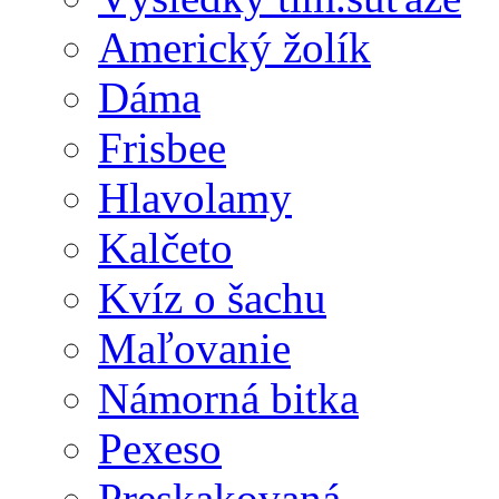
Americký žolík
Dáma
Frisbee
Hlavolamy
Kalčeto
Kvíz o šachu
Maľovanie
Námorná bitka
Pexeso
Preskakovaná