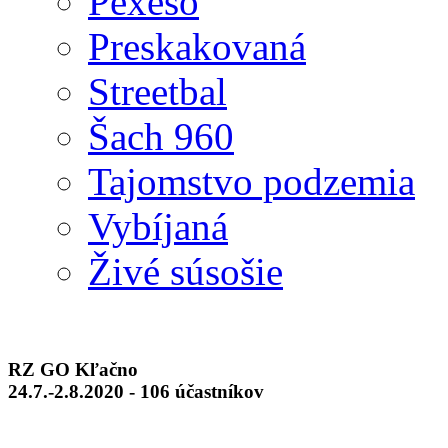
Pexeso
Preskakovaná
Streetbal
Šach 960
Tajomstvo podzemia
Vybíjaná
Živé súsošie
RZ GO Kľačno
24.7.-2.8.2020 - 106 účastníkov