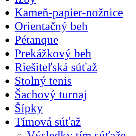
Kameň-papier-nožnice
Orientačný beh
Pétanque
Prekážkový beh
Riešiteľská súťaž
Stolný tenis
Šachový turnaj
Šípky
Tímová súťaž
Výsledky tím.súťaže