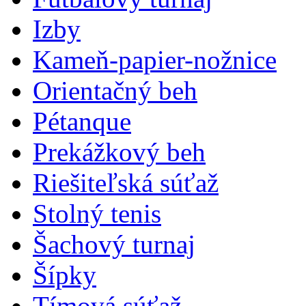
Izby
Kameň-papier-nožnice
Orientačný beh
Pétanque
Prekážkový beh
Riešiteľská súťaž
Stolný tenis
Šachový turnaj
Šípky
Tímová súťaž