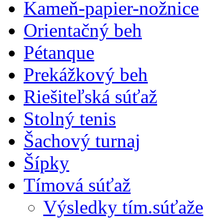
Kameň-papier-nožnice
Orientačný beh
Pétanque
Prekážkový beh
Riešiteľská súťaž
Stolný tenis
Šachový turnaj
Šípky
Tímová súťaž
Výsledky tím.súťaže