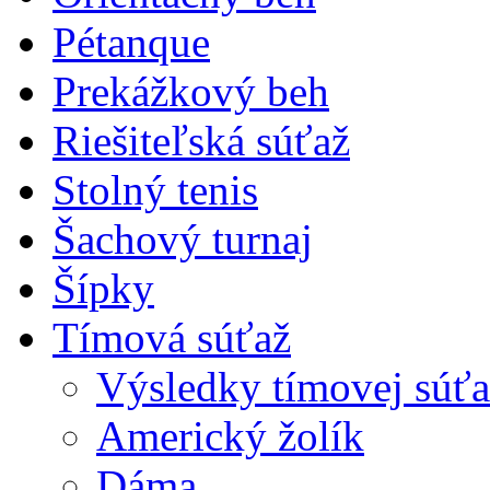
Pétanque
Prekážkový beh
Riešiteľská súťaž
Stolný tenis
Šachový turnaj
Šípky
Tímová súťaž
Výsledky tímovej súťa
Americký žolík
Dáma