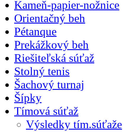
Kameň-papier-nožnice
Orientačný beh
Pétanque
Prekážkový beh
Riešiteľská súťaž
Stolný tenis
Šachový turnaj
Šípky
Tímová súťaž
Výsledky tím.súťaže