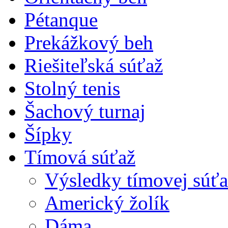
Pétanque
Prekážkový beh
Riešiteľská súťaž
Stolný tenis
Šachový turnaj
Šípky
Tímová súťaž
Výsledky tímovej súťa
Americký žolík
Dáma