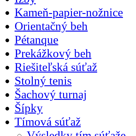
Kameň-papier-nožnice
Orientačný beh
Pétanque
Prekážkový beh
Riešiteľská súťaž
Stolný tenis
Šachový turnaj
Šípky
Tímová súťaž
Výsledky tím.súťaže