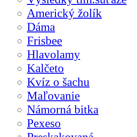
Americký žolík
Dáma
Frisbee
Hlavolamy
Kalčeto
Kvíz o šachu
Maľovanie
Námorná bitka
Pexeso
Preskakovaná