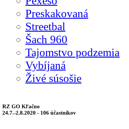
Pexeso
Preskakovaná
Streetbal
Šach 960
Tajomstvo podzemia
Vybíjaná
Živé súsošie
RZ GO Kľačno
24.7.-2.8.2020 - 106 účastníkov