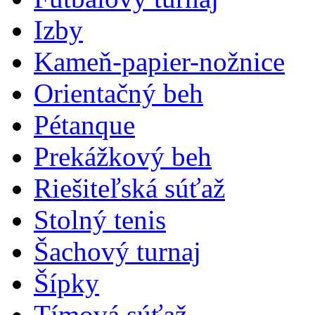
Izby
Kameň-papier-nožnice
Orientačný beh
Pétanque
Prekážkový beh
Riešiteľská súťaž
Stolný tenis
Šachový turnaj
Šípky
Tímová súťaž