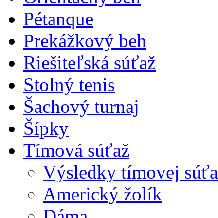
Pétanque
Prekážkový beh
Riešiteľská súťaž
Stolný tenis
Šachový turnaj
Šípky
Tímová súťaž
Výsledky tímovej súťa
Americký žolík
Dáma