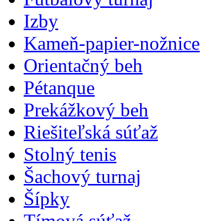
Izby
Kameň-papier-nožnice
Orientačný beh
Pétanque
Prekážkový beh
Riešiteľská súťaž
Stolný tenis
Šachový turnaj
Šípky
Tímová súťaž