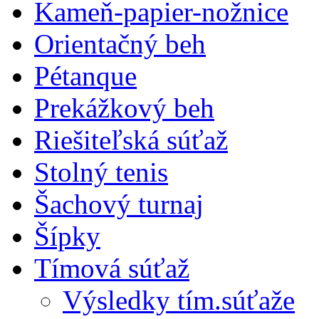
Kameň-papier-nožnice
Orientačný beh
Pétanque
Prekážkový beh
Riešiteľská súťaž
Stolný tenis
Šachový turnaj
Šípky
Tímová súťaž
Výsledky tím.súťaže