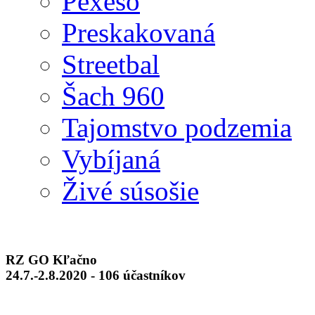
Pexeso
Preskakovaná
Streetbal
Šach 960
Tajomstvo podzemia
Vybíjaná
Živé súsošie
RZ GO Kľačno
24.7.-2.8.2020 - 106 účastníkov