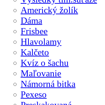
Americký žolík
Dáma
Frisbee
Hlavolamy
Kalčeto
Kvíz o šachu
Maľovanie
Námorná bitka
Pexeso
Preskakovaná