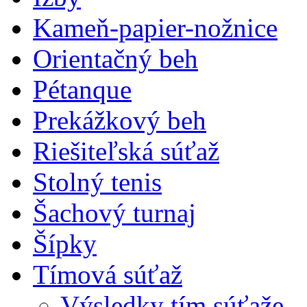
Kameň-papier-nožnice
Orientačný beh
Pétanque
Prekážkový beh
Riešiteľská súťaž
Stolný tenis
Šachový turnaj
Šípky
Tímová súťaž
Výsledky tím.súťaže