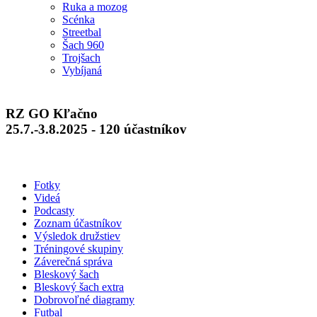
Ruka a mozog
Scénka
Streetbal
Šach 960
Trojšach
Vybíjaná
RZ GO Kľačno
25.7.-3.8.2025 - 120 účastníkov
Fotky
Videá
Podcasty
Zoznam účastníkov
Výsledok družstiev
Tréningové skupiny
Záverečná správa
Bleskový šach
Bleskový šach extra
Dobrovoľné diagramy
Futbal