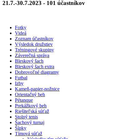
21.7.-30.7.2023 - 101 účastníkov
Fotky
Videá
Zoznam účastníkov
Výsledok družstiev
Tréningové skupiny
Záverečná správa
Bleskový šach
Bleskový šach extra
Dobrovoľné diagramy
Futbal
Izby
Kameň-papier-nožnice
Orientačný beh
Pétanque
Prekážkový beh
Riešiteľská súťaž
Stolný tenis
Šachový turnaj
Šípky
Tímová súťaž