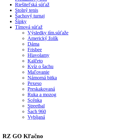
Riešiteľská súťaž
Stolný tenis
Šachový turnaj
Šípky
Tímová súťaž
Výsledky tím.súťaže
Americký žolík
Dáma
Frisbee
Hlavolamy
Kalčeto
Kvíz o šachu
Maľovanie
Námorná bitka
Pexeso
Preskakovaná
Ruka a mozog
Scénka
Streetbal
Šach 960
Vybíjaná
RZ GO Kľačno