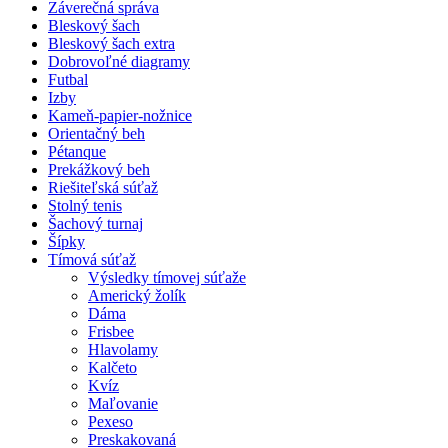
Záverečná správa
Bleskový šach
Bleskový šach extra
Dobrovoľné diagramy
Futbal
Izby
Kameň-papier-nožnice
Orientačný beh
Pétanque
Prekážkový beh
Riešiteľská súťaž
Stolný tenis
Šachový turnaj
Šípky
Tímová súťaž
Výsledky tímovej súťaže
Americký žolík
Dáma
Frisbee
Hlavolamy
Kalčeto
Kvíz
Maľovanie
Pexeso
Preskakovaná