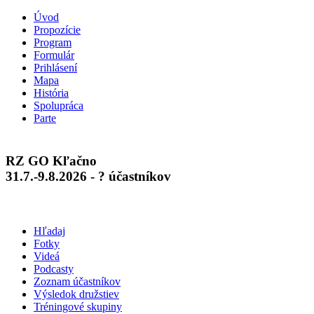
Úvod
Propozície
Program
Formulár
Prihlásení
Mapa
História
Spolupráca
Parte
RZ GO Kľačno
31.7.-9.8.2026 - ? účastníkov
Hľadaj
Fotky
Videá
Podcasty
Zoznam účastníkov
Výsledok družstiev
Tréningové skupiny