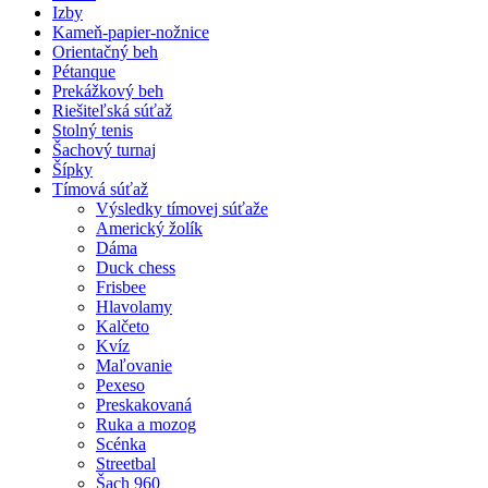
Izby
Kameň-papier-nožnice
Orientačný beh
Pétanque
Prekážkový beh
Riešiteľská súťaž
Stolný tenis
Šachový turnaj
Šípky
Tímová súťaž
Výsledky tímovej súťaže
Americký žolík
Dáma
Duck chess
Frisbee
Hlavolamy
Kalčeto
Kvíz
Maľovanie
Pexeso
Preskakovaná
Ruka a mozog
Scénka
Streetbal
Šach 960