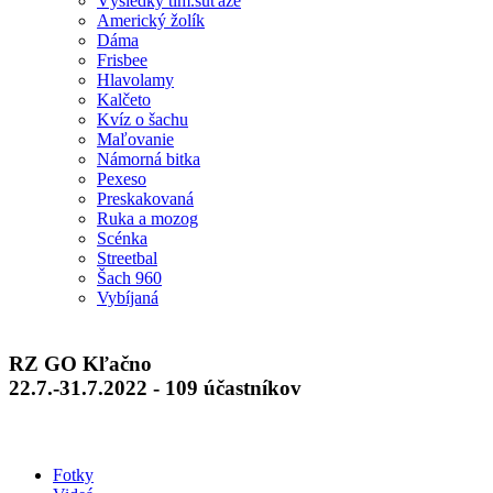
Výsledky tím.súťaže
Americký žolík
Dáma
Frisbee
Hlavolamy
Kalčeto
Kvíz o šachu
Maľovanie
Námorná bitka
Pexeso
Preskakovaná
Ruka a mozog
Scénka
Streetbal
Šach 960
Vybíjaná
RZ GO Kľačno
22.7.-31.7.2022 - 109 účastníkov
Fotky