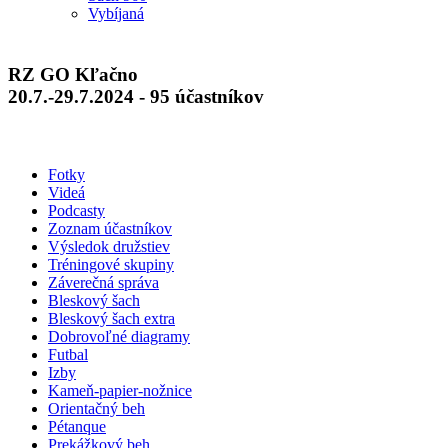
Vybíjaná
RZ GO Kľačno
20.7.-29.7.2024 - 95 účastníkov
Fotky
Videá
Podcasty
Zoznam účastníkov
Výsledok družstiev
Tréningové skupiny
Záverečná správa
Bleskový šach
Bleskový šach extra
Dobrovoľné diagramy
Futbal
Izby
Kameň-papier-nožnice
Orientačný beh
Pétanque
Prekážkový beh