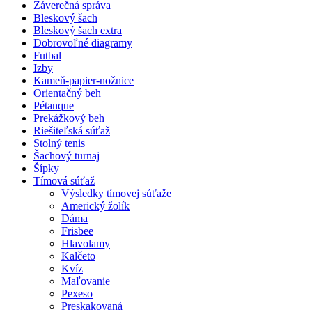
Záverečná správa
Bleskový šach
Bleskový šach extra
Dobrovoľné diagramy
Futbal
Izby
Kameň-papier-nožnice
Orientačný beh
Pétanque
Prekážkový beh
Riešiteľská súťaž
Stolný tenis
Šachový turnaj
Šípky
Tímová súťaž
Výsledky tímovej súťaže
Americký žolík
Dáma
Frisbee
Hlavolamy
Kalčeto
Kvíz
Maľovanie
Pexeso
Preskakovaná