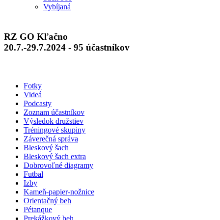
Vybíjaná
RZ GO Kľačno
20.7.-29.7.2024 - 95 účastníkov
Fotky
Videá
Podcasty
Zoznam účastníkov
Výsledok družstiev
Tréningové skupiny
Záverečná správa
Bleskový šach
Bleskový šach extra
Dobrovoľné diagramy
Futbal
Izby
Kameň-papier-nožnice
Orientačný beh
Pétanque
Prekážkový beh