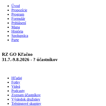
Úvod
Propozície
Program
Formulár
Prihlásení
Mapa
História
Spolupráca
Parte
RZ GO Kľačno
31.7.-9.8.2026 - ? účastníkov
Hľadaj
Fotky
Videá
Podcasty
Zoznam účastníkov
Výsledok družstiev
Tréningové skupiny