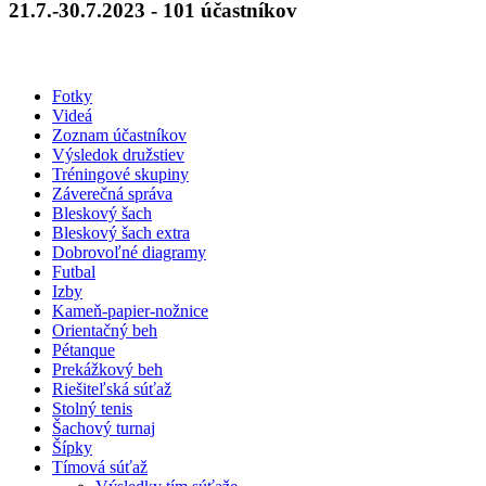
21.7.-30.7.2023 - 101 účastníkov
Fotky
Videá
Zoznam účastníkov
Výsledok družstiev
Tréningové skupiny
Záverečná správa
Bleskový šach
Bleskový šach extra
Dobrovoľné diagramy
Futbal
Izby
Kameň-papier-nožnice
Orientačný beh
Pétanque
Prekážkový beh
Riešiteľská súťaž
Stolný tenis
Šachový turnaj
Šípky
Tímová súťaž