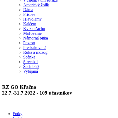
Výsledky tím.súťaže
Americký žolík
Dáma
Frisbee
Hlavolamy
Kalčeto
Kvíz o šachu
Maľovanie
Námorná bitka
Pexeso
Preskakovaná
Ruka a mozog
Scénka
Streetbal
Šach 960
Vybíjaná
RZ GO Kľačno
22.7.-31.7.2022 - 109 účastníkov
Fotky