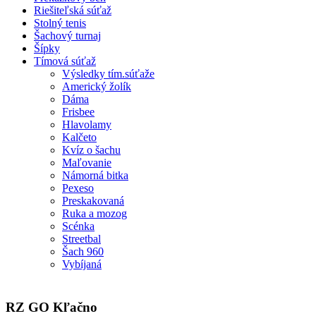
Riešiteľská súťaž
Stolný tenis
Šachový turnaj
Šípky
Tímová súťaž
Výsledky tím.súťaže
Americký žolík
Dáma
Frisbee
Hlavolamy
Kalčeto
Kvíz o šachu
Maľovanie
Námorná bitka
Pexeso
Preskakovaná
Ruka a mozog
Scénka
Streetbal
Šach 960
Vybíjaná
RZ GO Kľačno