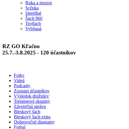
Ruka a mozog
Scénka
Streetbal
Šach 960
Trojšach
Vybíjaná
RZ GO Kľačno
25.7.-3.8.2025 - 120 účastníkov
Fotky
Videá
Podcasty
Zoznam účastníkov
Výsledok družstiev
Tréningové skupiny
Záverečná správa
Bleskový šach
Bleskový šach extra
Dobrovoľné diagramy
Futbal