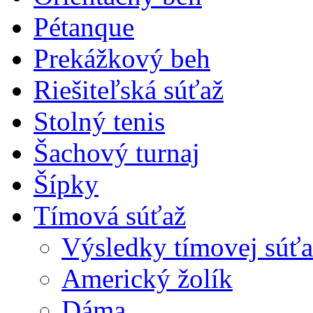
Pétanque
Prekážkový beh
Riešiteľská súťaž
Stolný tenis
Šachový turnaj
Šípky
Tímová súťaž
Výsledky tímovej súťa
Americký žolík
Dáma