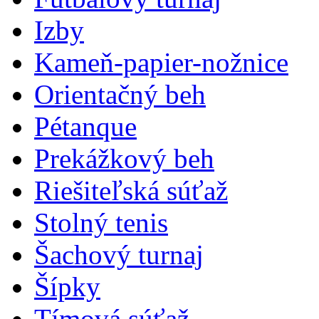
Izby
Kameň-papier-nožnice
Orientačný beh
Pétanque
Prekážkový beh
Riešiteľská súťaž
Stolný tenis
Šachový turnaj
Šípky
Tímová súťaž