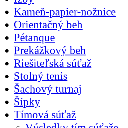
Kameň-papier-nožnice
Orientačný beh
Pétanque
Prekážkový beh
Riešiteľská súťaž
Stolný tenis
Šachový turnaj
Šípky
Tímová súťaž
Výsledky tím.súťaže