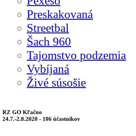
Pexeso
Preskakovaná
Streetbal
Šach 960
Tajomstvo podzemia
Vybíjaná
Živé súsošie
RZ GO Kľačno
24.7.-2.8.2020 - 106 účastníkov