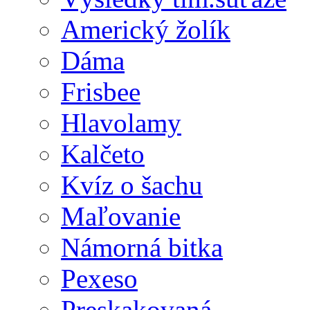
Americký žolík
Dáma
Frisbee
Hlavolamy
Kalčeto
Kvíz o šachu
Maľovanie
Námorná bitka
Pexeso
Preskakovaná