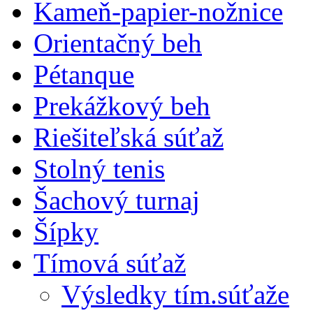
Kameň-papier-nožnice
Orientačný beh
Pétanque
Prekážkový beh
Riešiteľská súťaž
Stolný tenis
Šachový turnaj
Šípky
Tímová súťaž
Výsledky tím.súťaže