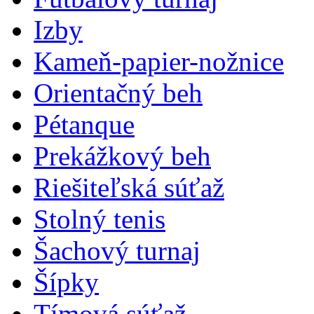
Izby
Kameň-papier-nožnice
Orientačný beh
Pétanque
Prekážkový beh
Riešiteľská súťaž
Stolný tenis
Šachový turnaj
Šípky
Tímová súťaž