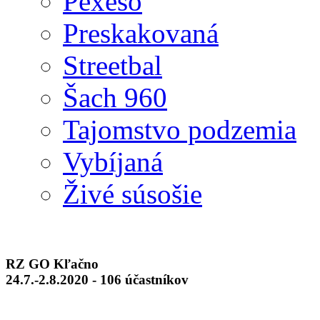
Pexeso
Preskakovaná
Streetbal
Šach 960
Tajomstvo podzemia
Vybíjaná
Živé súsošie
RZ GO Kľačno
24.7.-2.8.2020 - 106 účastníkov