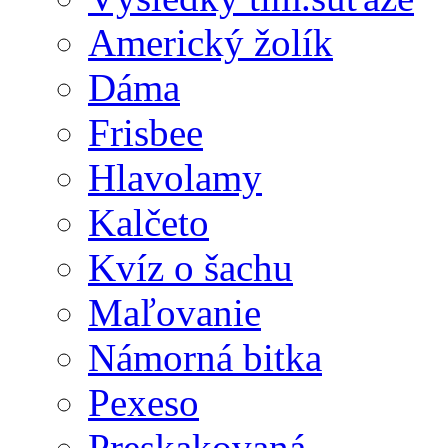
Americký žolík
Dáma
Frisbee
Hlavolamy
Kalčeto
Kvíz o šachu
Maľovanie
Námorná bitka
Pexeso
Preskakovaná