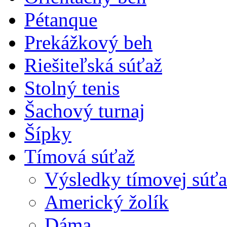
Pétanque
Prekážkový beh
Riešiteľská súťaž
Stolný tenis
Šachový turnaj
Šípky
Tímová súťaž
Výsledky tímovej súťa
Americký žolík
Dáma