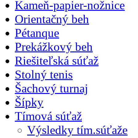
Kameň-papier-nožnice
Orientačný beh
Pétanque
Prekážkový beh
Riešiteľská súťaž
Stolný tenis
Šachový turnaj
Šípky
Tímová súťaž
Výsledky tím.súťaže