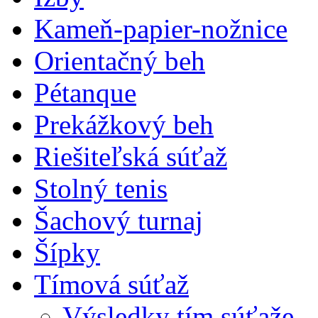
Kameň-papier-nožnice
Orientačný beh
Pétanque
Prekážkový beh
Riešiteľská súťaž
Stolný tenis
Šachový turnaj
Šípky
Tímová súťaž
Výsledky tím.súťaže