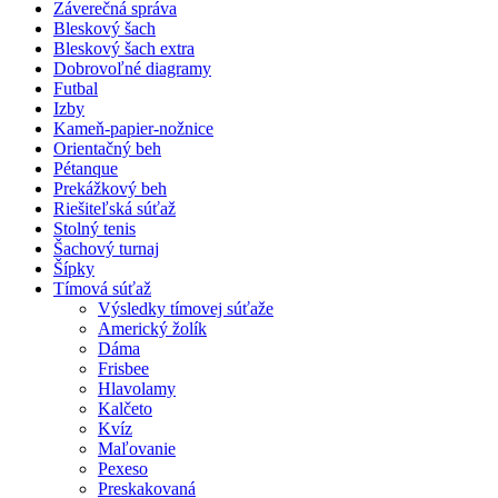
Záverečná správa
Bleskový šach
Bleskový šach extra
Dobrovoľné diagramy
Futbal
Izby
Kameň-papier-nožnice
Orientačný beh
Pétanque
Prekážkový beh
Riešiteľská súťaž
Stolný tenis
Šachový turnaj
Šípky
Tímová súťaž
Výsledky tímovej súťaže
Americký žolík
Dáma
Frisbee
Hlavolamy
Kalčeto
Kvíz
Maľovanie
Pexeso
Preskakovaná