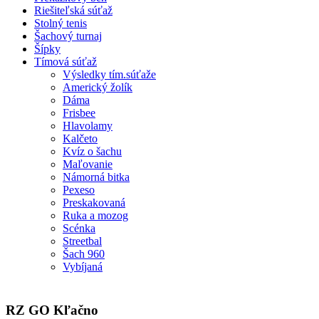
Riešiteľská súťaž
Stolný tenis
Šachový turnaj
Šípky
Tímová súťaž
Výsledky tím.súťaže
Americký žolík
Dáma
Frisbee
Hlavolamy
Kalčeto
Kvíz o šachu
Maľovanie
Námorná bitka
Pexeso
Preskakovaná
Ruka a mozog
Scénka
Streetbal
Šach 960
Vybíjaná
RZ GO Kľačno