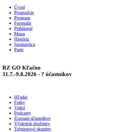
Úvod
Propozície
Program
Formulár
Prihlásení
Mapa
História
Spolupráca
Parte
RZ GO Kľačno
31.7.-9.8.2026 - ? účastníkov
Hľadaj
Fotky
Videá
Podcasty
Zoznam účastníkov
Výsledok družstiev
Tréningové skupiny