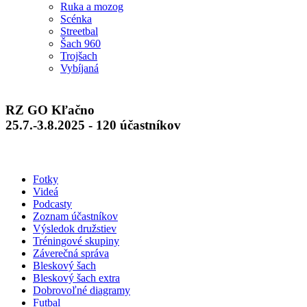
Ruka a mozog
Scénka
Streetbal
Šach 960
Trojšach
Vybíjaná
RZ GO Kľačno
25.7.-3.8.2025 - 120 účastníkov
Fotky
Videá
Podcasty
Zoznam účastníkov
Výsledok družstiev
Tréningové skupiny
Záverečná správa
Bleskový šach
Bleskový šach extra
Dobrovoľné diagramy
Futbal