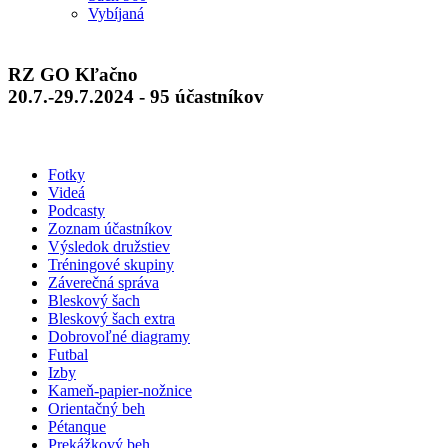
Vybíjaná
RZ GO Kľačno
20.7.-29.7.2024 - 95 účastníkov
Fotky
Videá
Podcasty
Zoznam účastníkov
Výsledok družstiev
Tréningové skupiny
Záverečná správa
Bleskový šach
Bleskový šach extra
Dobrovoľné diagramy
Futbal
Izby
Kameň-papier-nožnice
Orientačný beh
Pétanque
Prekážkový beh