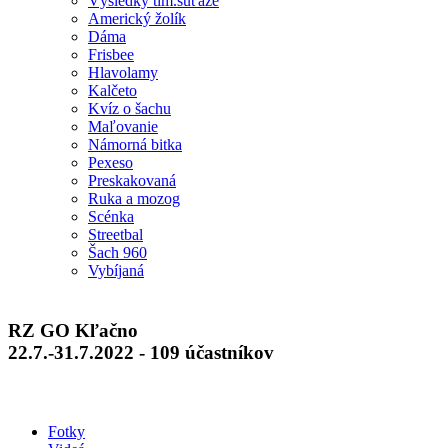
Výsledky tím.súťaže
Americký žolík
Dáma
Frisbee
Hlavolamy
Kalčeto
Kvíz o šachu
Maľovanie
Námorná bitka
Pexeso
Preskakovaná
Ruka a mozog
Scénka
Streetbal
Šach 960
Vybíjaná
RZ GO Kľačno
22.7.-31.7.2022 - 109 účastníkov
Fotky