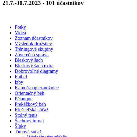
21.7.-30.7.2023 - 101 účastníkov
Fotky
Videá
Zoznam účastníkov
Výsledok družstiev
Tréningové skupiny
Záverečná správa
Bleskový šach
Bleskový šach extra
Dobrovoľné diagramy
Futbal
Izby
Kameň-papier-nožnice
Orientačný beh
Pétanque
Prekážkový beh
Riešiteľská súťaž
Stolný tenis
Šachový turnaj
Šípky
Tímová súťaž