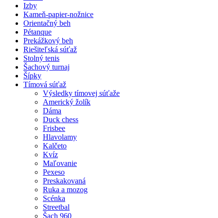
Izby
Kameň-papier-nožnice
Orientačný beh
Pétanque
Prekážkový beh
Riešiteľská súťaž
Stolný tenis
Šachový turnaj
Šípky
Tímová súťaž
Výsledky tímovej súťaže
Americký žolík
Dáma
Duck chess
Frisbee
Hlavolamy
Kalčeto
Kvíz
Maľovanie
Pexeso
Preskakovaná
Ruka a mozog
Scénka
Streetbal
Šach 960