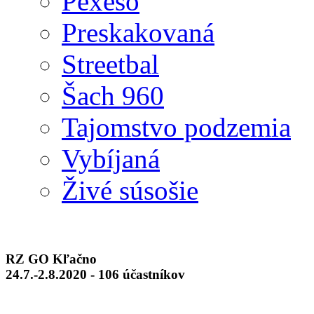
Pexeso
Preskakovaná
Streetbal
Šach 960
Tajomstvo podzemia
Vybíjaná
Živé súsošie
RZ GO Kľačno
24.7.-2.8.2020 - 106 účastníkov