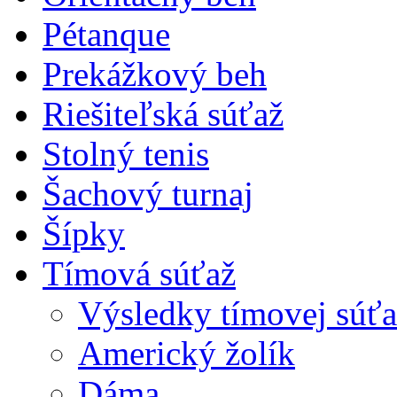
Pétanque
Prekážkový beh
Riešiteľská súťaž
Stolný tenis
Šachový turnaj
Šípky
Tímová súťaž
Výsledky tímovej súťa
Americký žolík
Dáma