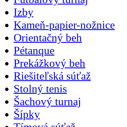
Izby
Kameň-papier-nožnice
Orientačný beh
Pétanque
Prekážkový beh
Riešiteľská súťaž
Stolný tenis
Šachový turnaj
Šípky
Tímová súťaž