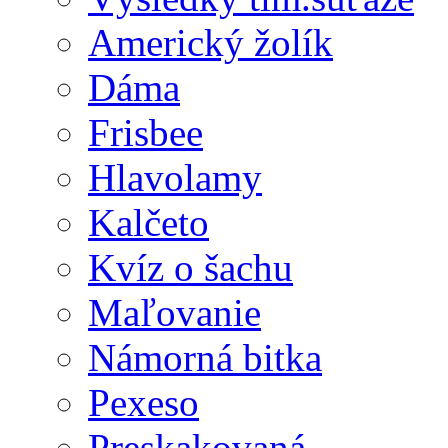
Americký žolík
Dáma
Frisbee
Hlavolamy
Kalčeto
Kvíz o šachu
Maľovanie
Námorná bitka
Pexeso
Preskakovaná