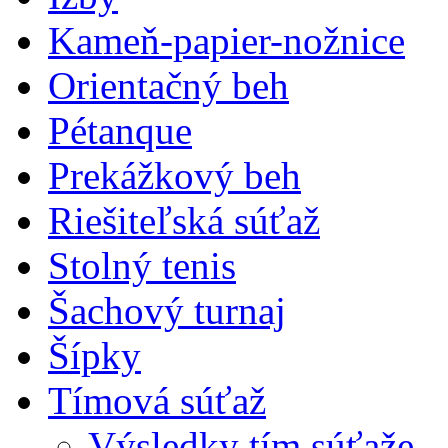
Kameň-papier-nožnice
Orientačný beh
Pétanque
Prekážkový beh
Riešiteľská súťaž
Stolný tenis
Šachový turnaj
Šípky
Tímová súťaž
Výsledky tím.súťaže