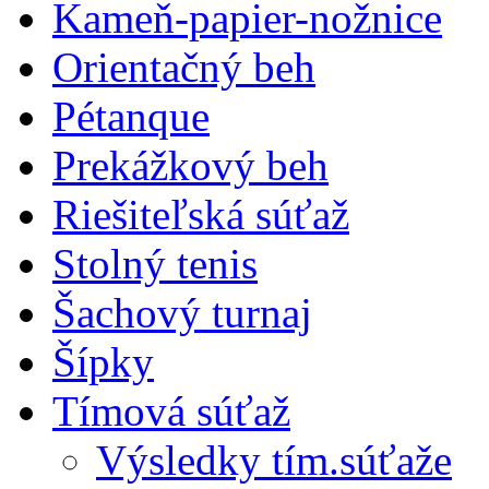
Kameň-papier-nožnice
Orientačný beh
Pétanque
Prekážkový beh
Riešiteľská súťaž
Stolný tenis
Šachový turnaj
Šípky
Tímová súťaž
Výsledky tím.súťaže