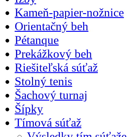
Kameň-papier-nožnice
Orientačný beh
Pétanque
Prekážkový beh
Riešiteľská súťaž
Stolný tenis
Šachový turnaj
Šípky
Tímová súťaž
Výsledky tím.súťaže