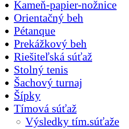
Kameň-papier-nožnice
Orientačný beh
Pétanque
Prekážkový beh
Riešiteľská súťaž
Stolný tenis
Šachový turnaj
Šípky
Tímová súťaž
Výsledky tím.súťaže