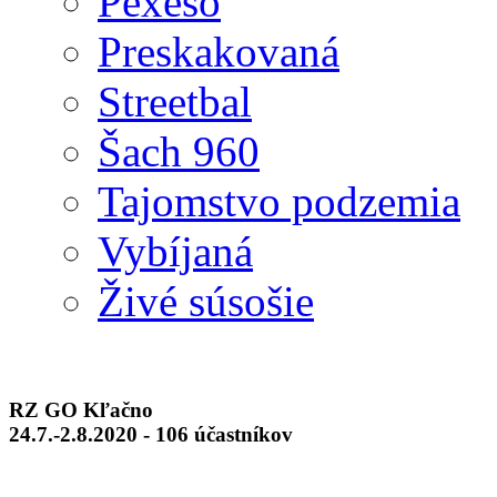
Pexeso
Preskakovaná
Streetbal
Šach 960
Tajomstvo podzemia
Vybíjaná
Živé súsošie
RZ GO Kľačno
24.7.-2.8.2020 - 106 účastníkov