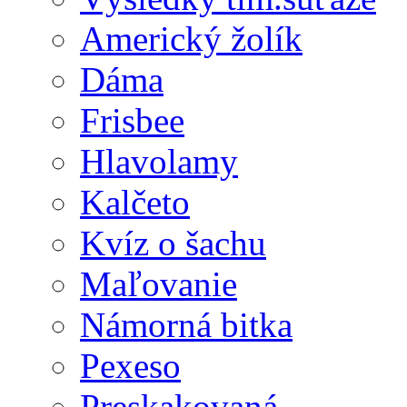
Americký žolík
Dáma
Frisbee
Hlavolamy
Kalčeto
Kvíz o šachu
Maľovanie
Námorná bitka
Pexeso
Preskakovaná