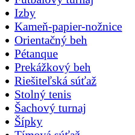
Izby
Kameň-papier-nožnice
Orientačný beh
Pétanque
Prekážkový beh
Riešiteľská súťaž
Stolný tenis
Šachový turnaj
Šípky
Tímová súťaž