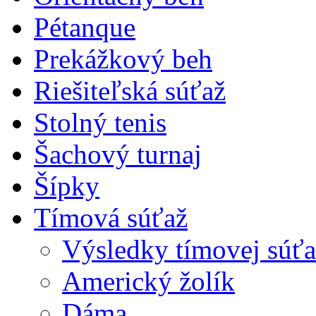
Pétanque
Prekážkový beh
Riešiteľská súťaž
Stolný tenis
Šachový turnaj
Šípky
Tímová súťaž
Výsledky tímovej súťa
Americký žolík
Dáma