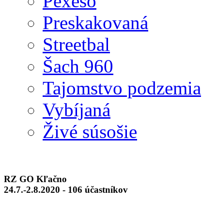
Pexeso
Preskakovaná
Streetbal
Šach 960
Tajomstvo podzemia
Vybíjaná
Živé súsošie
RZ GO Kľačno
24.7.-2.8.2020 - 106 účastníkov