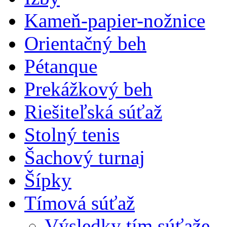
Kameň-papier-nožnice
Orientačný beh
Pétanque
Prekážkový beh
Riešiteľská súťaž
Stolný tenis
Šachový turnaj
Šípky
Tímová súťaž
Výsledky tím.súťaže