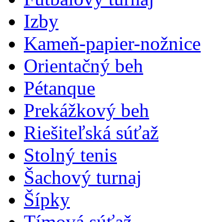
Izby
Kameň-papier-nožnice
Orientačný beh
Pétanque
Prekážkový beh
Riešiteľská súťaž
Stolný tenis
Šachový turnaj
Šípky
Tímová súťaž