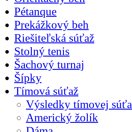
Pétanque
Prekážkový beh
Riešiteľská súťaž
Stolný tenis
Šachový turnaj
Šípky
Tímová súťaž
Výsledky tímovej súťa
Americký žolík
Dáma