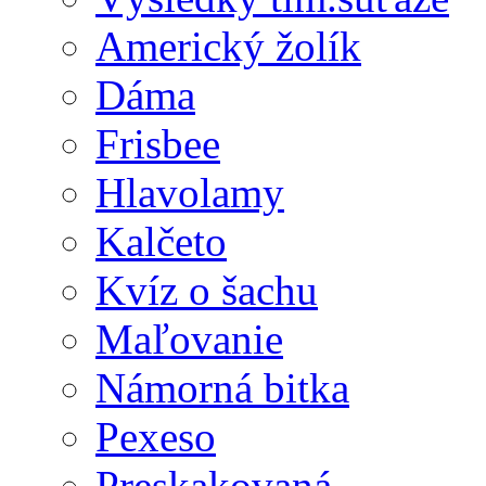
Americký žolík
Dáma
Frisbee
Hlavolamy
Kalčeto
Kvíz o šachu
Maľovanie
Námorná bitka
Pexeso
Preskakovaná