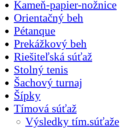
Kameň-papier-nožnice
Orientačný beh
Pétanque
Prekážkový beh
Riešiteľská súťaž
Stolný tenis
Šachový turnaj
Šípky
Tímová súťaž
Výsledky tím.súťaže