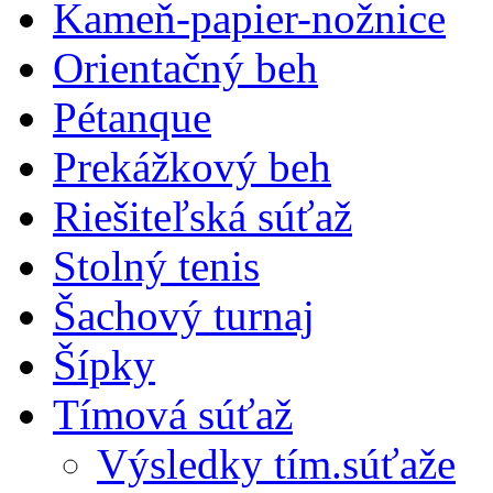
Kameň-papier-nožnice
Orientačný beh
Pétanque
Prekážkový beh
Riešiteľská súťaž
Stolný tenis
Šachový turnaj
Šípky
Tímová súťaž
Výsledky tím.súťaže