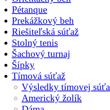
Pétanque
Prekážkový beh
Riešiteľská súťaž
Stolný tenis
Šachový turnaj
Šípky
Tímová súťaž
Výsledky tímovej súťa
Americký žolík
Dáma