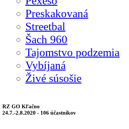
Pexeso
Preskakovaná
Streetbal
Šach 960
Tajomstvo podzemia
Vybíjaná
Živé súsošie
RZ GO Kľačno
24.7.-2.8.2020 - 106 účastníkov