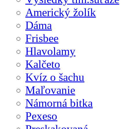
Americký žolík
Dáma
Frisbee
Hlavolamy
Kalčeto
Kvíz o šachu
Maľovanie
Námorná bitka
Pexeso
Preskakovaná