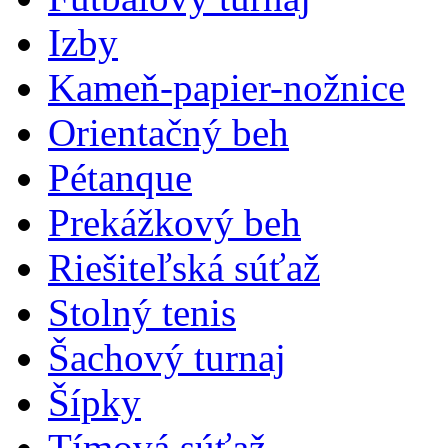
Izby
Kameň-papier-nožnice
Orientačný beh
Pétanque
Prekážkový beh
Riešiteľská súťaž
Stolný tenis
Šachový turnaj
Šípky
Tímová súťaž