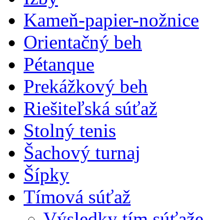
Kameň-papier-nožnice
Orientačný beh
Pétanque
Prekážkový beh
Riešiteľská súťaž
Stolný tenis
Šachový turnaj
Šípky
Tímová súťaž
Výsledky tím.súťaže