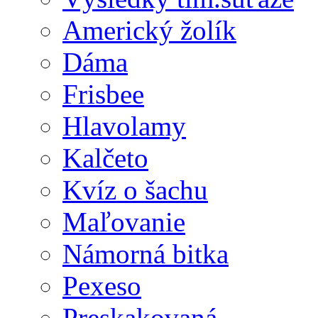
Americký žolík
Dáma
Frisbee
Hlavolamy
Kalčeto
Kvíz o šachu
Maľovanie
Námorná bitka
Pexeso
Preskakovaná