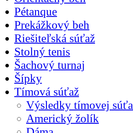
Pétanque
Prekážkový beh
Riešiteľská súťaž
Stolný tenis
Šachový turnaj
Šípky
Tímová súťaž
Výsledky tímovej súťa
Americký žolík
Dáma