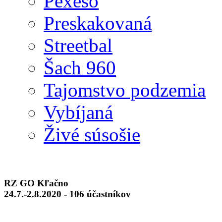
Pexeso
Preskakovaná
Streetbal
Šach 960
Tajomstvo podzemia
Vybíjaná
Živé súsošie
RZ GO Kľačno
24.7.-2.8.2020 - 106 účastníkov