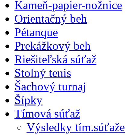
Kameň-papier-nožnice
Orientačný beh
Pétanque
Prekážkový beh
Riešiteľská súťaž
Stolný tenis
Šachový turnaj
Šípky
Tímová súťaž
Výsledky tím.súťaže