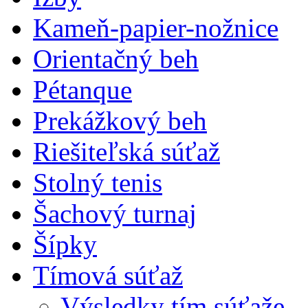
Kameň-papier-nožnice
Orientačný beh
Pétanque
Prekážkový beh
Riešiteľská súťaž
Stolný tenis
Šachový turnaj
Šípky
Tímová súťaž
Výsledky tím.súťaže