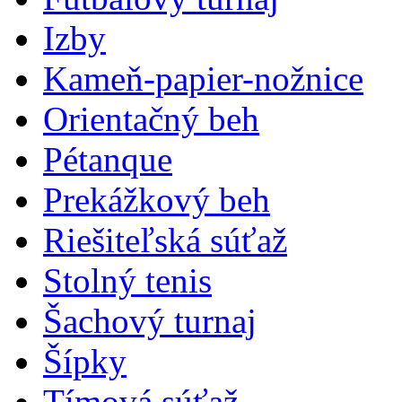
Izby
Kameň-papier-nožnice
Orientačný beh
Pétanque
Prekážkový beh
Riešiteľská súťaž
Stolný tenis
Šachový turnaj
Šípky
Tímová súťaž