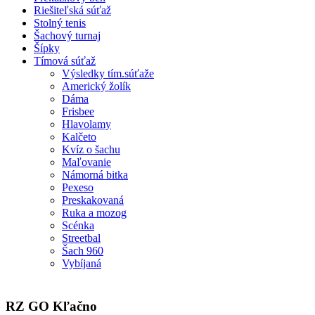
Riešiteľská súťaž
Stolný tenis
Šachový turnaj
Šípky
Tímová súťaž
Výsledky tím.súťaže
Americký žolík
Dáma
Frisbee
Hlavolamy
Kalčeto
Kvíz o šachu
Maľovanie
Námorná bitka
Pexeso
Preskakovaná
Ruka a mozog
Scénka
Streetbal
Šach 960
Vybíjaná
RZ GO Kľačno