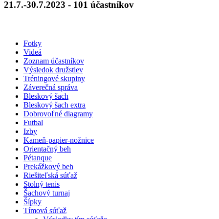
21.7.-30.7.2023 - 101 účastníkov
Fotky
Videá
Zoznam účastníkov
Výsledok družstiev
Tréningové skupiny
Záverečná správa
Bleskový šach
Bleskový šach extra
Dobrovoľné diagramy
Futbal
Izby
Kameň-papier-nožnice
Orientačný beh
Pétanque
Prekážkový beh
Riešiteľská súťaž
Stolný tenis
Šachový turnaj
Šípky
Tímová súťaž