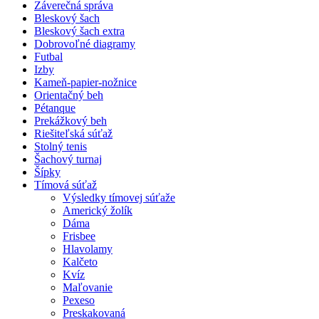
Záverečná správa
Bleskový šach
Bleskový šach extra
Dobrovoľné diagramy
Futbal
Izby
Kameň-papier-nožnice
Orientačný beh
Pétanque
Prekážkový beh
Riešiteľská súťaž
Stolný tenis
Šachový turnaj
Šípky
Tímová súťaž
Výsledky tímovej súťaže
Americký žolík
Dáma
Frisbee
Hlavolamy
Kalčeto
Kvíz
Maľovanie
Pexeso
Preskakovaná