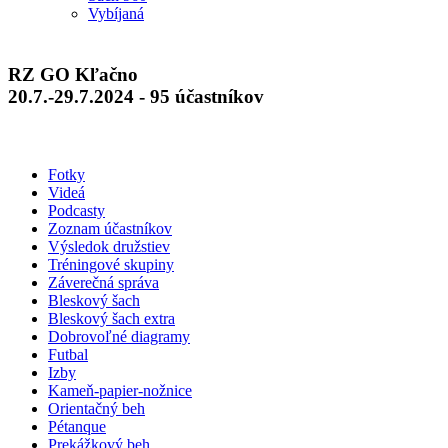
Vybíjaná
RZ GO Kľačno
20.7.-29.7.2024 - 95 účastníkov
Fotky
Videá
Podcasty
Zoznam účastníkov
Výsledok družstiev
Tréningové skupiny
Záverečná správa
Bleskový šach
Bleskový šach extra
Dobrovoľné diagramy
Futbal
Izby
Kameň-papier-nožnice
Orientačný beh
Pétanque
Prekážkový beh