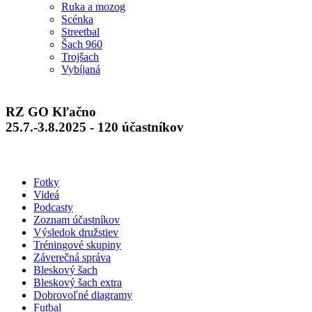
Ruka a mozog
Scénka
Streetbal
Šach 960
Trojšach
Vybíjaná
RZ GO Kľačno
25.7.-3.8.2025 - 120 účastníkov
Fotky
Videá
Podcasty
Zoznam účastníkov
Výsledok družstiev
Tréningové skupiny
Záverečná správa
Bleskový šach
Bleskový šach extra
Dobrovoľné diagramy
Futbal