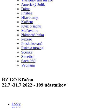
Výsledky tím.súťaže
Americký žolík
Dáma
Frisbee
Hlavolamy
Kalčeto
Kvíz o šachu
Maľovanie
Námorná bitka
Pexeso
Preskakovaná
Ruka a mozog
Scénka
Streetbal
Šach 960
Vybíjaná
RZ GO Kľačno
22.7.-31.7.2022 - 109 účastníkov
Fotky