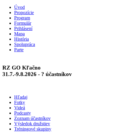
Úvod
Propozície
Program
Formulár
Prihlásení
Mapa
História
Spolupráca
Parte
RZ GO Kľačno
31.7.-9.8.2026 - ? účastníkov
Hľadaj
Fotky
Videá
Podcasty
Zoznam účastníkov
Výsledok družstiev
Tréningové skupiny