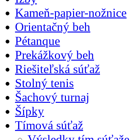
Kameň-papier-nožnice
Orientačný beh
Pétanque
Prekážkový beh
Riešiteľská súťaž
Stolný tenis
Šachový turnaj
Šípky
Tímová súťaž
Výsledky tím.súťaže