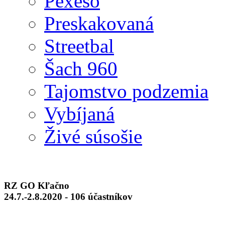
Pexeso
Preskakovaná
Streetbal
Šach 960
Tajomstvo podzemia
Vybíjaná
Živé súsošie
RZ GO Kľačno
24.7.-2.8.2020 - 106 účastníkov