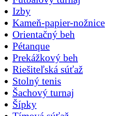
Izby
Kameň-papier-nožnice
Orientačný beh
Pétanque
Prekážkový beh
Riešiteľská súťaž
Stolný tenis
Šachový turnaj
Šípky
Tímová súťaž