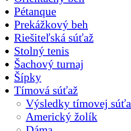
Pétanque
Prekážkový beh
Riešiteľská súťaž
Stolný tenis
Šachový turnaj
Šípky
Tímová súťaž
Výsledky tímovej súťa
Americký žolík
Dáma