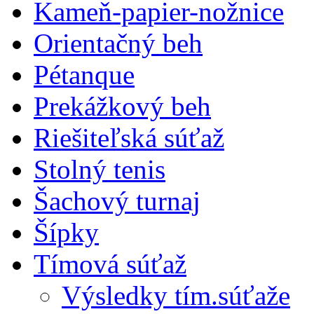
Kameň-papier-nožnice
Orientačný beh
Pétanque
Prekážkový beh
Riešiteľská súťaž
Stolný tenis
Šachový turnaj
Šípky
Tímová súťaž
Výsledky tím.súťaže