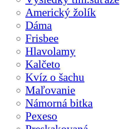
Americký žolík
Dáma
Frisbee
Hlavolamy
Kalčeto
Kvíz o šachu
Maľovanie
Námorná bitka
Pexeso
Preskakovaná