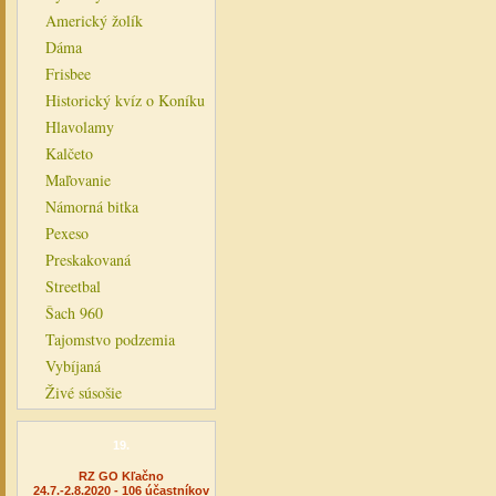
Americký žolík
Dáma
Frisbee
Historický kvíz o Koníku
Hlavolamy
Kalčeto
Maľovanie
Námorná bitka
Pexeso
Preskakovaná
Streetbal
Šach 960
Tajomstvo podzemia
Vybíjaná
Živé súsošie
19.
RZ GO Kľačno
24.7.-2.8.2020 - 106 účastníkov