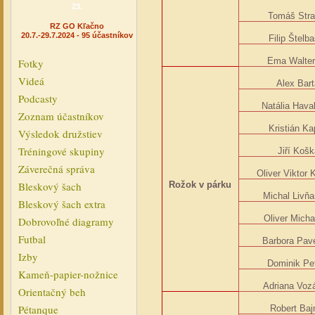
23.
Tomáš Str
RZ GO Kľačno
20.7.-29.7.2024 - 95 účastníkov
Filip Štelb
Ema Walte
Fotky
Videá
Alex Bart
Podcasty
Natália Hava
Zoznam účastníkov
Kristián K
Výsledok družstiev
Tréningové skupiny
Jiří Koš
Záverečná správa
Oliver Viktor
Bleskový šach
Rožok v párku
Michal Livň
Bleskový šach extra
Oliver Micha
Dobrovoľné diagramy
Futbal
Barbora Pav
Izby
Dominik Pe
Kameň-papier-nožnice
Adriana Voz
Orientačný beh
Pétanque
Robert Baj