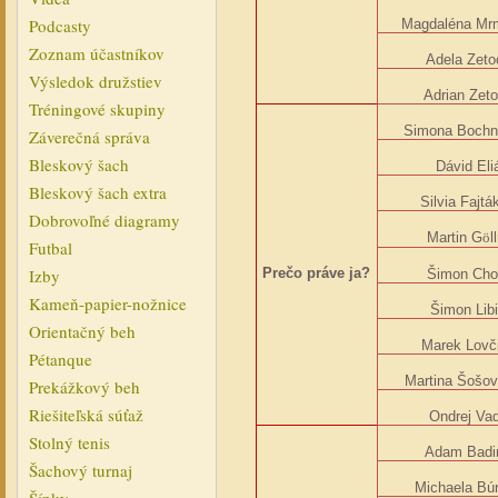
Podcasty
Magdaléna Mr
Zoznam účastníkov
Adela Zeto
Výsledok družstiev
Adrian Zet
Tréningové skupiny
Simona Bochn
Záverečná správa
Bleskový šach
Dávid Eli
Bleskový šach extra
Silvia Fajtá
Dobrovoľné diagramy
Martin G
ö
l
Futbal
Izby
Prečo práve ja?
Šimon Ch
Kameň-papier-nožnice
Šimon Lib
Orientačný beh
Marek Lovč
Pétanque
Martina Šošov
Prekážkový beh
Riešiteľská súťaž
Ondrej Vad
Stolný tenis
Adam Badi
Šachový turnaj
Michaela Bú