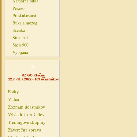
Námorná bitka
Pexeso
Preskakovaná
Ruka a mozog
Scénka
Streetbal
Šach 960
Vybíjaná
21.
RZ GO Kľačno
22.7.-31.7.2022 - 109 účastníkov
Fotky
Videá
Zoznam účastníkov
Výsledok družstiev
Tréningové skupiny
Záverečná správa