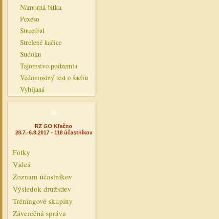
Námorná bitka
Pexeso
Streetbal
Strelené kačice
Sudoku
Tajomstvo podzemia
Vedomostný test o šachu
Vybíjaná
16.
RZ GO Kľačno
28.7.-6.8.2017 - 118 účastníkov
Fotky
Videá
Zoznam účastníkov
Výsledok družstiev
Tréningové skupiny
Záverečná správa