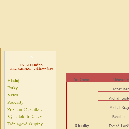
25.
RZ GO Kľačno
31.7.-9.8.2026 - ? účastníkov
Hľadaj
Družstvo:
Účastníc
Fotky
Jozef Ben
Videá
Michal Kost
Podcasty
Michal Krajč
Zoznam účastníkov
Výsledok družstiev
Pavol Lof
Tréningové skupiny
3 bodky
Tomáš Lovč