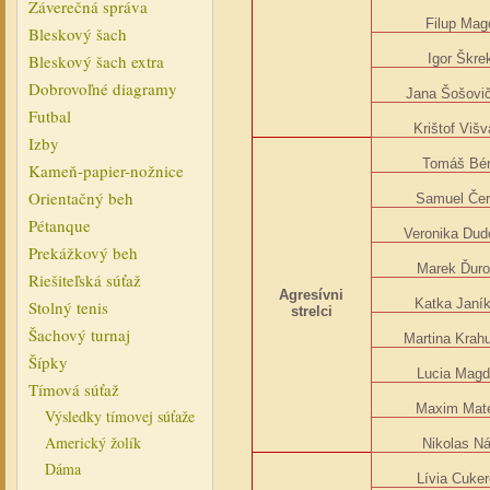
Záverečná správa
Filup Mag
Bleskový šach
Bleskový šach extra
Igor Škre
Dobrovoľné diagramy
Jana Šošovi
Futbal
Krištof Višv
Izby
Tomáš Bé
Kameň-papier-nožnice
Orientačný beh
Samuel Če
Pétanque
Veronika Dud
Prekážkový beh
Marek Ďur
Riešiteľská súťaž
Agresívni
Katka Janí
Stolný tenis
strelci
Šachový turnaj
Martina Krah
Šípky
Lucia Mag
Tímová súťaž
Maxim Mat
Výsledky tímovej súťaže
Americký žolík
Nikolas Ná
Dáma
Lívia Cuke