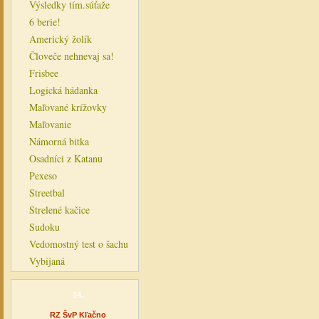
Výsledky tím.súťaže
6 berie!
Americký žolík
Človeče nehnevaj sa!
Frisbee
Logická hádanka
Maľované krížovky
Maľovanie
Námorná bitka
Osadníci z Katanu
Pexeso
Streetbal
Strelené kačice
Sudoku
Vedomostný test o šachu
Vybíjaná
14.
RZ ŠvP Kľačno