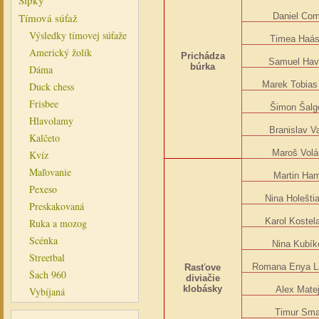
Šípky
Tímová súťaž
Daniel Com
Výsledky tímovej súťaže
Timea Haá
Americký žolík
Prichádza
Samuel Hav
búrka
Dáma
Marek Tobias
Duck chess
Frisbee
Šimon Šalg
Hlavolamy
Branislav V
Kalčeto
Maroš Volá
Kvíz
Maľovanie
Martin Ha
Pexeso
Nina Holešti
Preskakovaná
Karol Kostel
Ruka a mozog
Scénka
Nina Kubík
Streetbal
Romana Enya L
Rasťove
Šach 960
diviačie
klobásky
Alex Mate
Vybíjaná
Timur Sm