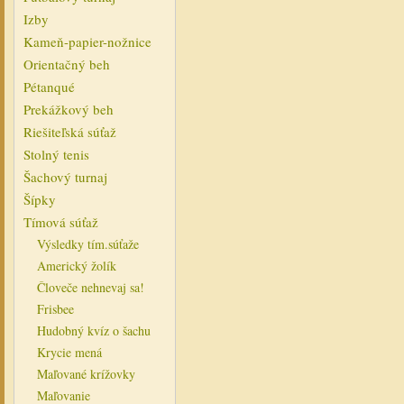
Izby
Kameň-papier-nožnice
Orientačný beh
Pétanqué
Prekážkový beh
Riešiteľská súťaž
Stolný tenis
Šachový turnaj
Šípky
Tímová súťaž
Výsledky tím.súťaže
Americký žolík
Človeče nehnevaj sa!
Frisbee
Hudobný kvíz o šachu
Krycie mená
Maľované krížovky
Maľovanie