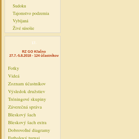
Sudoku
Tajomstvo podzemia
Vybíjaná
Živé súsošie
17.
RZ GO Kľačno
27.7.-5.8.2018 - 124 účastníkov
Fotky
Videá
Zoznam účastníkov
Výsledok družstiev
Tréningové skupiny
Záverečná správa
Bleskový šach
Bleskový šach extra
Dobrovoľné diagramy
Futbalový turnaj