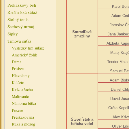
Prekážkový beh
Karol Bor
Riešiteľská súťaž
Adam Ced
Stolný tenis
Jaroslav Če
Šachový turnaj
Smradľavé
Šípky
Jana Janke
zmrzliny
Tímová súťaž
Alžbeta Kapo
Výsledky tím.súťaže
Matej Krajč
Americký žolík
Dáma
Teodor Malas
Frisbee
Samuel Pet
Hlavolamy
Adam Bisk
Kalčeto
Kvíz o šachu
Daniel Chl
Maľovanie
David Jura
Námorná bitka
Gréta Kapol
Pexeso
Preskakovaná
Alex Kriv
Štvorlístok a
Ruka a mozog
řeřicha vole!
Oliver Lib