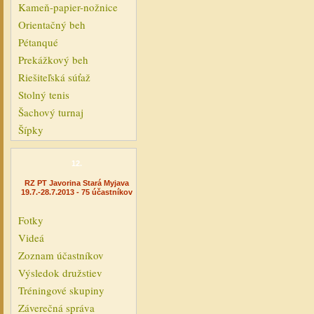
Kameň-papier-nožnice
Orientačný beh
Pétanqué
Prekážkový beh
Riešiteľská súťaž
Stolný tenis
Šachový turnaj
Šípky
12.
RZ PT Javorina Stará Myjava
19.7.-28.7.2013 - 75 účastníkov
Fotky
Videá
Zoznam účastníkov
Výsledok družstiev
Tréningové skupiny
Záverečná správa