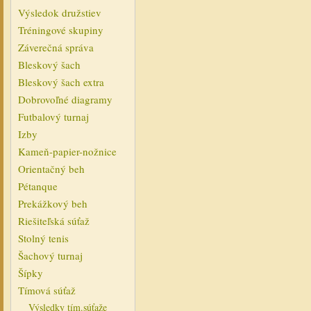
Výsledok družstiev
Tréningové skupiny
Záverečná správa
Bleskový šach
Bleskový šach extra
Dobrovoľné diagramy
Futbalový turnaj
Izby
Kameň-papier-nožnice
Orientačný beh
Pétanque
Prekážkový beh
Riešiteľská súťaž
Stolný tenis
Šachový turnaj
Šípky
Tímová súťaž
Výsledky tím.súťaže