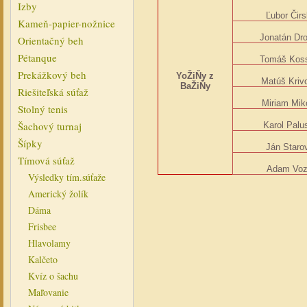
Izby
Ľubor Čir
Kameň-papier-nožnice
Jonatán Dr
Orientačný beh
Pétanque
Tomáš Kos
Prekážkový beh
YoŽiŇy z
Matúš Kriv
BaŽiŇy
Riešiteľská súťaž
Miriam Mik
Stolný tenis
Šachový turnaj
Karol Palu
Šípky
Ján Staro
Tímová súťaž
Adam Voz
Výsledky tím.súťaže
Americký žolík
Dáma
Frisbee
Hlavolamy
Kalčeto
Kvíz o šachu
Maľovanie