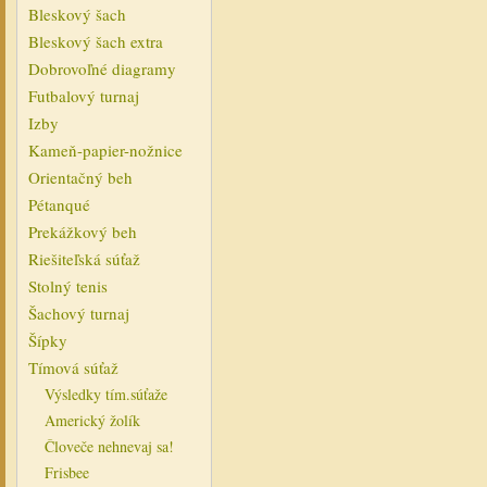
Bleskový šach
Bleskový šach extra
Dobrovoľné diagramy
Futbalový turnaj
Izby
Kameň-papier-nožnice
Orientačný beh
Pétanqué
Prekážkový beh
Riešiteľská súťaž
Stolný tenis
Šachový turnaj
Šípky
Tímová súťaž
Výsledky tím.súťaže
Americký žolík
Človeče nehnevaj sa!
Frisbee