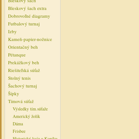
Bleskový šach
Bleskový šach extra
Dobrovoľné diagramy
Futbalový turnaj
Izby
Kameň-papier-nožnice
Orientačný beh
Pétanque
Prekážkový beh
Riešiteľská súťaž
Stolný tenis
Šachový turnaj
Šípky
Tímová súťaž
Výsledky tím.súťaže
Americký žolík
Dáma
Frisbee
Historický kvíz o Koníku