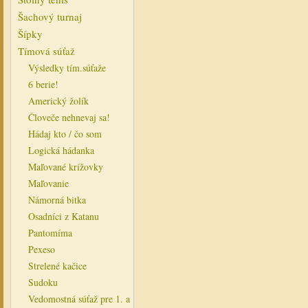
Šachový turnaj
Šípky
Tímová súťaž
Výsledky tím.súťaže
6 berie!
Americký žolík
Človeče nehnevaj sa!
Hádaj kto / čo som
Logická hádanka
Maľované krížovky
Maľovanie
Námorná bitka
Osadníci z Katanu
Pantomíma
Pexeso
Strelené kačice
Sudoku
Vedomostná súťaž pre 1. a