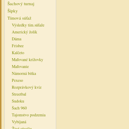
Šachový turnaj
Šípky
Tímová súťaž
Výsledky tím.súťaže
Americký žolík
Dáma
Frisbee
Kalčeto
Maľované krížovky
Maľovanie
Námorná bitka
Pexeso
Rozprávkový kvíz
Streetbal
Sudoku
Šach 960
Tajomstvo podzemia
Vybíjaná
Živé súsošie