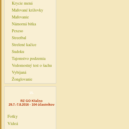
Krycie mená
Maľované krížovky
Maľovanie
Námorná bitka
Pexeso
Streetbal
Strelené kačice
Sudoku
Tajomstvo podzemia
Vedomostný test o šachu
Vybíjaná
Žonglovanie
15.
RZ GO Kľačno
29.7.-7.8.2016 - 104 účastníkov
Fotky
Videá