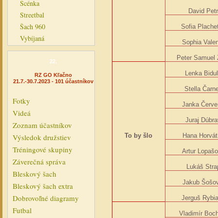
Scénka
David Pet
Streetbal
Šach 960
Sofia Plache
Vybíjaná
Sophia Vale
Peter Samuel 
22.
Lenka Bidu
RZ GO Kľačno
21.7.-30.7.2023 - 101 účastníkov
Stella Čarn
Fotky
Janka Červ
Videá
Juraj Dúbr
Zoznam účastníkov
To by šlo
Hana Horvát
Výsledok družstiev
Tréningové skupiny
Artur Lopaš
Záverečná správa
Lukáš Stra
Bleskový šach
Jakub Šošov
Bleskový šach extra
Dobrovoľné diagramy
Jerguš Rybi
Futbal
Vladimír Boc