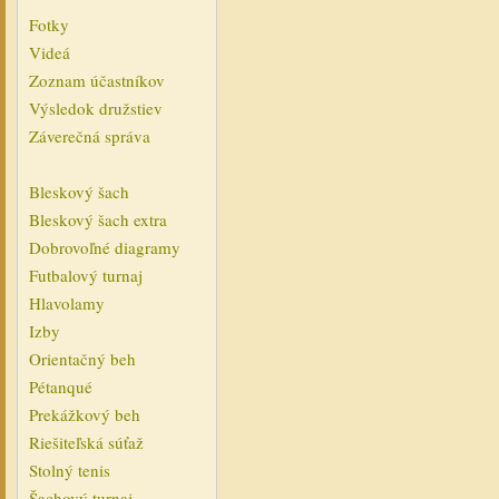
Fotky
Videá
Zoznam účastníkov
Výsledok družstiev
Záverečná správa
Bleskový šach
Bleskový šach extra
Dobrovoľné diagramy
Futbalový turnaj
Hlavolamy
Izby
Orientačný beh
Pétanqué
Prekážkový beh
Riešiteľská súťaž
Stolný tenis
Šachový turnaj