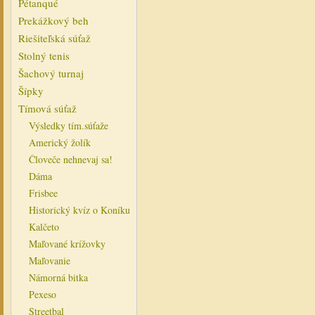
Pétanqué
Prekážkový beh
Riešiteľská súťaž
Stolný tenis
Šachový turnaj
Šípky
Tímová súťaž
Výsledky tím.súťaže
Americký žolík
Človeče nehnevaj sa!
Dáma
Frisbee
Historický kvíz o Koníku
Kalčeto
Maľované krížovky
Maľovanie
Námorná bitka
Pexeso
Streetbal