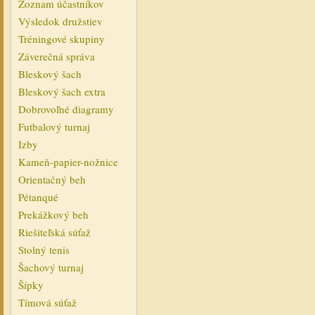
Zoznam účastníkov
Výsledok družstiev
Tréningové skupiny
Záverečná správa
Bleskový šach
Bleskový šach extra
Dobrovoľné diagramy
Futbalový turnaj
Izby
Kameň-papier-nožnice
Orientačný beh
Pétanqué
Prekážkový beh
Riešiteľská súťaž
Stolný tenis
Šachový turnaj
Šípky
Tímová súťaž