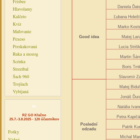
Frisbee
Daniela Ďat
Hlavolamy
Kalčeto
Ľubana Holešt
Kvíz
Marko Koste
Maľovanie
Good idea
Matej Lan
Pexeso
Preskakovaná
Lucia Striš
Ruka a mozog
Martin Šán
Scénka
Boris Trn
Streetbal
Šach 960
Slavomír Z
Trojšach
Matej Bidu
Vybíjaná
Jonáš Ďur
24.
Natália Iva
RZ GO Kľačno
Petra Kapič
25.7.-3.8.2025 - 120 účastníkov
Poslední
Patrik Ku
odzadu
Fotky
Michal Mar
Videá