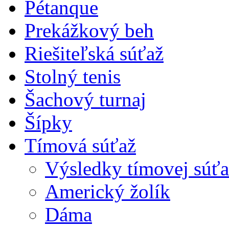
Pétanque
Prekážkový beh
Riešiteľská súťaž
Stolný tenis
Šachový turnaj
Šípky
Tímová súťaž
Výsledky tímovej súťa
Americký žolík
Dáma