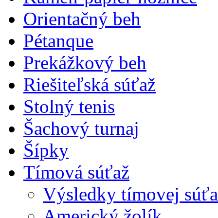
Orientačný beh
Pétanque
Prekážkový beh
Riešiteľská súťaž
Stolný tenis
Šachový turnaj
Šípky
Tímová súťaž
Výsledky tímovej súťa
Americký žolík