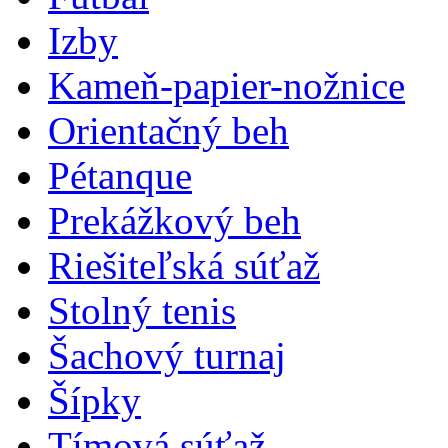
Izby
Kameň-papier-nožnice
Orientačný beh
Pétanque
Prekážkový beh
Riešiteľská súťaž
Stolný tenis
Šachový turnaj
Šípky
Tímová súťaž