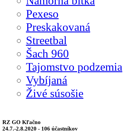
Námorná bitka
Pexeso
Preskakovaná
Streetbal
Šach 960
Tajomstvo podzemia
Vybíjaná
Živé súsošie
RZ GO Kľačno
24.7.-2.8.2020 - 106 účastníkov