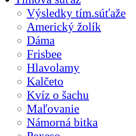
Výsledky tím.súťaže
Americký žolík
Dáma
Frisbee
Hlavolamy
Kalčeto
Kvíz o šachu
Maľovanie
Námorná bitka
Pexeso