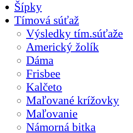
Šípky
Tímová súťaž
Výsledky tím.súťaže
Americký žolík
Dáma
Frisbee
Kalčeto
Maľované krížovky
Maľovanie
Námorná bitka